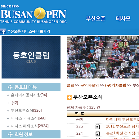
동호인클럽
CLUB
클럽
>>
운영자모임
>>
(구)기자클럽
>>
부
홈페이지공지사항
[94]
부산오픈소식
.
[42]
전체 자료수 : 325 건
부산오픈소식
[326]
테니스 국내소식
[660]
공지
다이나믹 부산오픈[0
테니스 해외소식
[2924]
2011 부산오픈 남
225
본선1회전 경기정리[
224