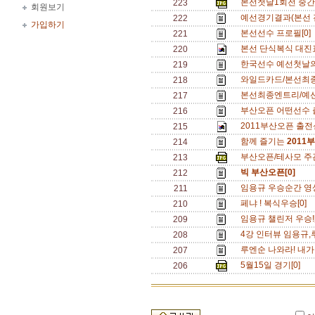
본선첫날1회전 중간
223
회원보기
예선경기결과(본선 진
222
가입하기
본선선수 프로필[0]
221
본선 단식복식 대진표
220
한국선수 예선첫날의
219
와일드카드/본선최종
218
본선최종엔트리/예선
217
부산오픈 어떤선수 
216
2011부산오픈 출전
215
함께 즐기는
2011
214
부산오픈/테사모 주관
213
빅 부산오픈[0]
212
임용규 우승순간 영상
211
페냐 ! 복식우승[0]
210
임용규 챌린저 우승!
209
4강 인터뷰 임용규,
208
루엔순 나와라! 내가
207
5월15일 경기[0]
206