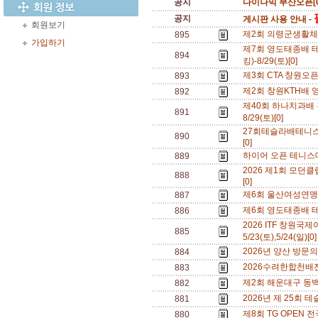
공지
다이나믹 부산오픈[0
공지
게시판 사용 안내 -
회원보기
제2회 의령군생활체육
895
가입하기
제7회 영도태종배 
894
킹)-8/29(토)[0]
제3회 CTA 창원오픈테
893
제2회 창원KTH배 영
892
제40회 하나치과배
891
8/29(토)[0]
27회테슬라배테니스대
890
[0]
하이어 오픈 테니스대
889
2026 제1회 모던클
888
[0]
제6회 울산여성연맹 테
887
제6회 영도태종배 테니
886
2026 ITF 창원
885
5/23(토),5/24(일)[0
2026년 양산 방문의
884
2026수려한합천배전국
883
제2회 해운대구 동백섬
882
2026년 제 25회 테
881
제8회 TG OPEN 전
880