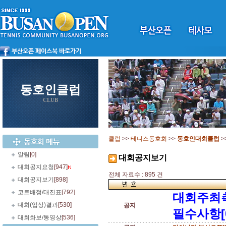
동호인클럽
CLUB
클럽
>>
테니스동호회
>>
동호인대회클럽
>
알림
[0]
대회공지보기
대회공지요청
[947]
전체 자료수 : 895 건
대회공지보기
[898]
코트배정/대진표
[792]
대회주최
대회(입상)결과
[530]
공지
필수사항[
대회화보/동영상
[536]