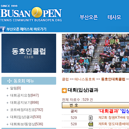
동호인클럽
CLUB
클럽
>>
테니스동호회
>>
동호인대회클럽
>
알림
[0]
대회(입상)결과
대회공지요청
[947]
전체 자료수 : 529 건
대회공지보기
[898]
코트배정/대진표
[792]
'대회결과'
'입
공지
대회(입상)결과
[530]
제2회 창원KTH배 
529
제6회 영도태종배테니
대회화보/동영상
[536]
528