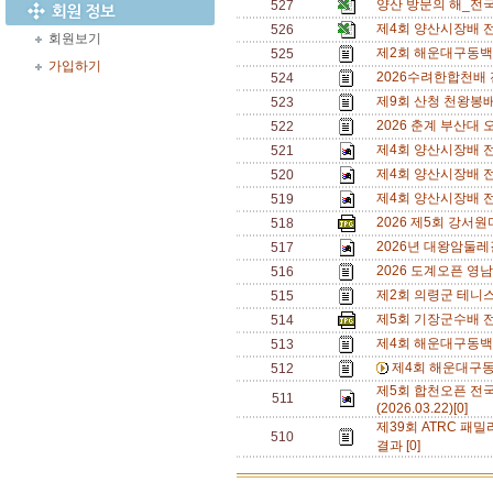
양산 방문의 해_전국
527
제4회 양산시장배 
526
회원보기
제2회 해운대구동백
525
가입하기
2026수려한합천배
524
제9회 산청 천왕봉
523
2026 춘계 부산대 
522
제4회 양산시장배 전
521
제4회 양산시장배 전
520
제4회 양산시장배 전
519
2026 제5회 강서
518
2026년 대왕암둘레
517
2026 도계오픈 영
516
제2회 의령군 테니
515
제5회 기장군수배 
514
제4회 해운대구동백
513
제4회 해운대구동
512
제5회 합천오픈 전
511
(2026.03.22)[0]
제39회 ATRC 패밀
510
결과 [0]