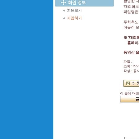
촬영한 
'대회화보
회원보기
파일명은
가입하기
주최측도
아울러 
※ '대회
홈페이지
동영상 
파일 :
조회 : 277
작성 : 공
이 글에 대