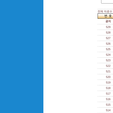
전체 자료수 :
공지
529
528
527
526
525
524
523
522
521
520
519
518
517
516
515
514