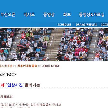
니스동호회
동호인대회클럽
>>
>>
대회(입상)결과
입상)결과
과'
'입상사진'
올리기는
진의 필요성
회(입상)결과' 게시판에는 입상성적을 올려 주시고