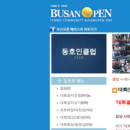
동호인클럽
CLUB
클럽
테
>>
알림
[0]
대회(
대회공지요청
[947]
'대회결
대회공지보기
[898]
코트배정/대진표
[792]
입상 사
대회(입상)결과
[530]
대회화보/동영상
[536]
여기 '대