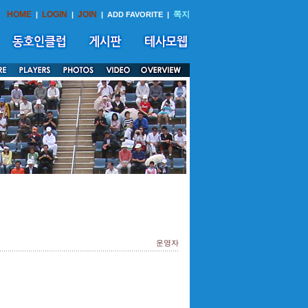
HOME
LOGIN
JOIN
쪽지
|
|
|
ADD FAVORITE
|
운영자