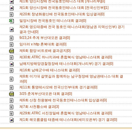
제1회 양산시장배 전국동호인테니스 대회 [개나리부][0]
제1회 양산시장배 전국동호인테니스 대회 [전국신인부][1]
제20회 창녕화왕산배 전국동호인테니대회 입상결과[0]
밀양시장배 전국동호인 테니스대회 결과[0]
제2회 영도태종배 전국 동호인 테니스대회(영남권 지역신인부) 경기
결과 안내[0]
9/23,24 추계 부산대오픈 결과[0]
임더러 x http 혼복대회 결과[0]
제6회 함양 비트로배 결과공지[0]
제30회 ATRC 하나치과배 혼합복식 영남테니스대회 결과[0]
남해지방해양경찰청장배 테니스대회(개나리부) 경기 결과[0]
제16회 남해군수배 테니스대회 결과[0]
제8회 이기대 갈맷길과 함께하는 남구청장배 영남권테니스 대회 결
과[0]
제11회 통영테사모배 전국신인부대회 경기결과[0]
3/25 춘계부산대오픈 대회 결과[0]
제6회 산청 천왕봉배 전국동호인테니스대회 입상결과[0]
제7회 사천황소배 결과[3]
제29회 ATRC 서진정밀배 혼합복식 영남테니스대회 결과[0]
제1회 해오름클럽 태종배 테니스대회(세미오픈부) 경기 결과[0]