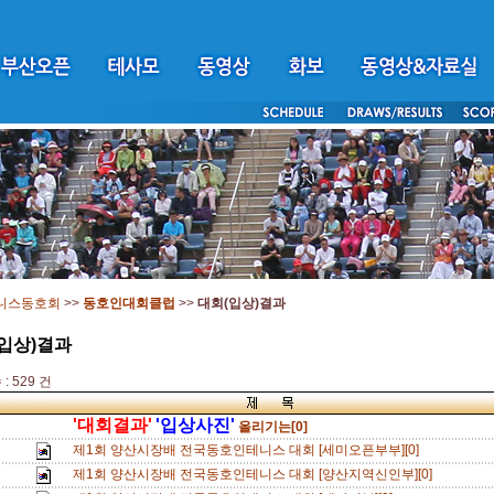
니스동호회
>>
동호인대회클럽
>>
대회(입상)결과
입상)결과
: 529 건
'대회결과'
'입상사진'
올리기는[0]
제1회 양산시장배 전국동호인테니스 대회 [세미오픈부부][0]
제1회 양산시장배 전국동호인테니스 대회 [양산지역신인부][0]