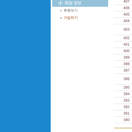
407
406
회원보기
405
가입하기
404
403
402
401
400
399
398
397
396
395
394
393
392
391
390