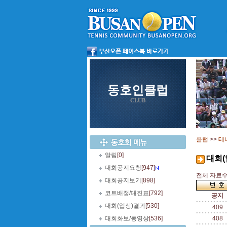
동호인클럽
CLUB
클럽
>>
테
알림
[0]
대회(
대회공지요청
[947]
전체 자료수 
대회공지보기
[898]
코트배정/대진표
[792]
공지
대회(입상)결과
[530]
409
대회화보/동영상
[536]
408