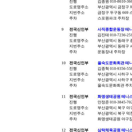
진행
김종원 010-8610-36
도로명주소
부산광역시 금정구 체
지번주소
금정구 두구동 669
주차
스포원파크 주차장
9
전국신인부
사직종합운동장 테니스
진행
김진태 010-7236-2
도로명주소
부산광역시 동래구 
지번주소
부산광역시 동래구 사직
주차
운동장내 주차장
10
전국신인부
을숙도문화회관 테니스
진행
김종혁 010-9356-5
도로명주소
부산광역시 사하구 낙
지번주소
부산광역시 사하구 하단
주차
을숙도문화회관 주
11
전국신인부
화명생태공원 테니스장
진행
안정준 010-3845-70
도로명주소
부산광역시 북구 야
지번주소
부산광역시 북구 덕천동
주차
화명생태공원 야구
12
전국신인부
삼락체육공원 테니스장