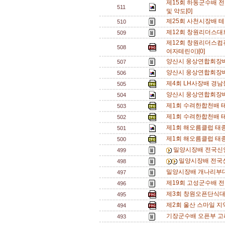
제15회 하동군수배 전
511
및 약도[0]
제25회 사천시장배 테
510
제12회 창원리더스대회 
509
제12회 창원리더스컴퓨
508
여자테린이)[0]
양산시 웅상연합회장배
507
양산시 웅상연합회장배
506
제4회 LH사장배 경남
505
양산시 웅상연합회장배
504
제1회 수려한합천배 
503
제1회 수려한합천배 
502
제1회 해오름클럽 태종
501
제1회 해오름클럽 태종
500
밀양시장배 전국신인
499
밀양시장배 전국신
498
밀양시장배 개나리부대
497
제19회 고성군수배 
496
제3회 창원오픈단식대회 
495
제2회 울산 스마일 지
494
기장군수배 오픈부 고
493