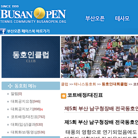
동호인클럽
CLUB
클럽
테니스동호회
동호인대회클럽
>>
>>
>>
코
알림
[0]
코트배정/대진표
대회공지요청
[946]
제5회 부산 남구청장배 전국동호
대회공지보기
[898]
코트배정/대진표
[792]
제5회 부산 남구청장배 전국동호
대회(입상)결과
[530]
태풍의 영향으로 연기되었음에
대회화보/동영상
[536]