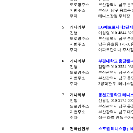
도로명주소
부산광역시 남구 분포
지번주소
부산시 남구 용호동 17
주차
테니스장옆 주차장
5
개나리부
LG메트로시티2단지 
진행
이형열 010-4844-82
도로명주소
부산광역시 남구 분포
지번주소
남구 용호동 176-8,
주차
아파트단지내 주차
6
개나리부
부경대학교 용당캠퍼스
진행
김명주 010-3554-93
도로명주소
부산광역시 남구 신선로
지번주소
부산광역시 남구 용당동
주차
2공학관 뒤, 테니스장
7
개나리부
동천고등학교 테니스장
진행
신용길 010-5175-6
도로명주소
부산광역시 남구 못골
지번주소
부산광역시 남구 대연동
주차
정문 좌측 안쪽 주차
8
전국신인부
스포원 테니스장 ; 1