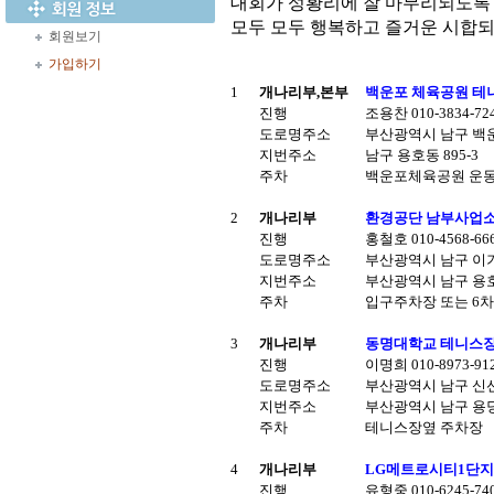
대회가 성황리에 잘 마무리되도록
모두 모두 행복하고 즐거운 시합되
회원보기
가입하기
1
개나리부,본부
백운포 체육공원 테니
진행
조용찬 010-3834-72
도로명주소
부산광역시 남구 백운
지번주소
남구 용호동 895-3
주차
백운포체육공원 운동
2
개나리부
환경공단 남부사업소(
진행
홍철호 010-4568-6
도로명주소
부산광역시 남구 이
지번주소
부산광역시 남구 용호3
주차
입구주차장 또는 6차
3
개나리부
동명대학교 테니스장 
진행
이명희 010-8973-91
도로명주소
부산광역시 남구 신선
지번주소
부산광역시 남구 용당
주차
테니스장옆 주차장
4
개나리부
LG메트로시티1단지 
진행
유형중 010-6245-7