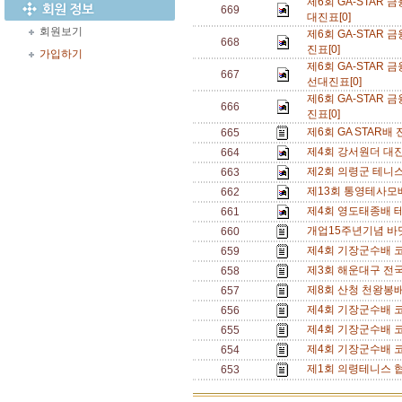
제6회 GA-STA
669
대진표[0]
회원보기
제6회 GA-STA
668
진표[0]
가입하기
제6회 GA-STA
667
선대진표[0]
제6회 GA-STA
666
진표[0]
제6회 GA STAR배
665
제4회 강서원더 대진
664
제2회 의령군 테니스
663
제13회 통영테사모배
662
제4회 영도태종배 테
661
개업15주년기념 바
660
제4회 기장군수배 코
659
제3회 해운대구 전
658
제8회 산청 천왕봉
657
제4회 기장군수배 코
656
제4회 기장군수배 코
655
제4회 기장군수배 
654
제1회 의령테니스 
653