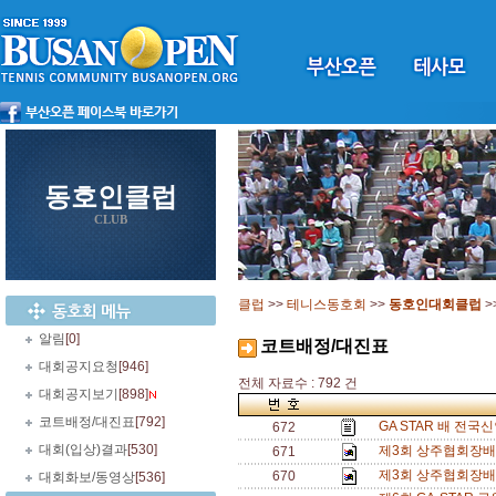
동호인클럽
CLUB
클럽
>>
테니스동호회
>>
동호인대회클럽
>
알림
[0]
코트배정/대진표
대회공지요청
[946]
전체 자료수 : 792 건
대회공지보기
[898]
코트배정/대진표
[792]
GA STAR 배 전국
672
대회(입상)결과
[530]
제3회 상주협회장배 
671
제3회 상주협회장배 
670
대회화보/동영상
[536]