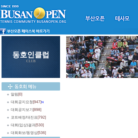
동호인클럽
CLUB
알림
[0]
대회공지요청
[947]
대회공지보기
[898]
코트배정/대진표
[792]
대회(입상)결과
[530]
대회화보/동영상
[536]