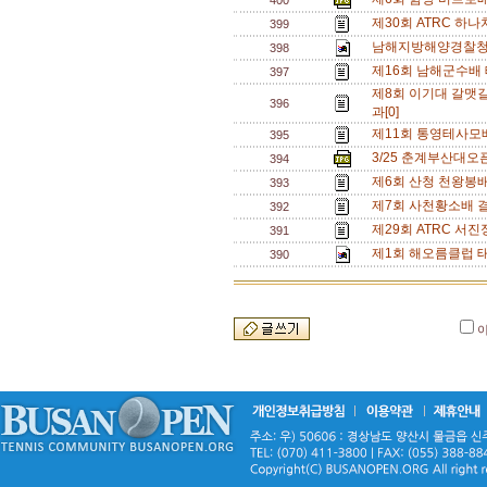
400
제30회 ATRC 하
399
남해지방해양경찰청장
398
제16회 남해군수배 
397
제8회 이기대 갈맷
396
과[0]
제11회 통영테사모
395
3/25 춘계부산대오픈
394
제6회 산청 천왕봉
393
제7회 사천황소배 결
392
제29회 ATRC 서
391
제1회 해오름클럽 태
390