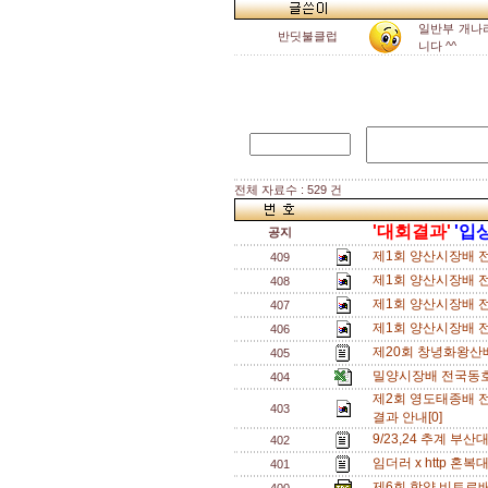
일반부 개나
반딧불클럽
니다 ^^
전체 자료수 : 529 건
'대회결과'
'입
공지
제1회 양산시장배 
409
제1회 양산시장배 
408
제1회 양산시장배 전
407
제1회 양산시장배 전
406
제20회 창녕화왕산
405
밀양시장배 전국동호
404
제2회 영도태종배 
403
결과 안내[0]
9/23,24 추계 부산
402
임더러 x http 혼복
401
제6회 함양 비트로배