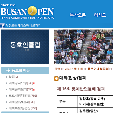
동호인클럽
CLUB
클럽
테니스동호회
동호인대회클럽
>>
>>
>
알림
[0]
대회(입상)결과
대회공지요청
[946]
제 16회 롯데반딧불배 결과
대회공지보기
[898]
코트배정/대진표
[792]
정창옥
(
강북
,
교우
)
우승
대회(입상)결과
[530]
이기대
(
강북클럽
)
대회화보/동영상
[536]
김우현
(
양산
)