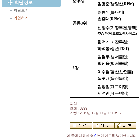
준우승
임영준
(
남양산
,RPM)
회원보기
최동식
(
불나비
)
가입하기
손흔대
(RPM)
공동
3
위
신창수
(
기장무천
,
동맥
)
주승환
메트로
인사이드
(
2,
)
한덕기
(
기장무천
)
하덕봉
)
정관
T&T)
김철두
(
범서클럽
)
박신웅
(
범서클럽
)
8
강
이수철
(
울산
,
반딧불
)
노수균
(
울산둘리
)
김창일
(
대구여명
)
서덕만
(
대구여명
)
파일 :
조회 : 3799
작성 : 2019년 12월 17일 18:03:16
이 글에 대해서 총
0
분이 메모를 남기셨습니다.