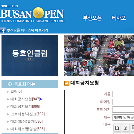
동호인클럽
CLUB
대회공지요청
알림
[0]
이름
대회공지요청
[947]
이메일
대회공지보기
[898]
홈페이지
코트배정/대진표
[792]
제목
대회(입상)결과
[530]
내용
대회화보/동영상
[536]