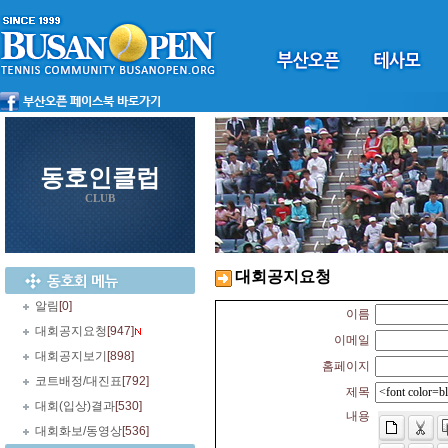
동호인클럽
CLUB
대회공지요청
알림
[0]
이름
대회공지요청
[947]
이메일
대회공지보기
[898]
홈페이지
코트배정/대진표
[792]
제목
대회(입상)결과
[530]
내용
대회화보/동영상
[536]