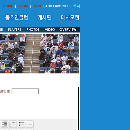
HOME
LOGIN
JOIN
쪽지
|
|
|
ADD FAVORITE
|
밀번호