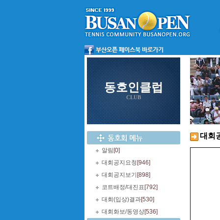
동호인클럽
CLUB
대회
알림
[0]
대회공지요청
[946]
대회공지보기
[898]
코트배정/대진표
[792]
대회(입상)결과
[530]
대회화보/동영상
[536]