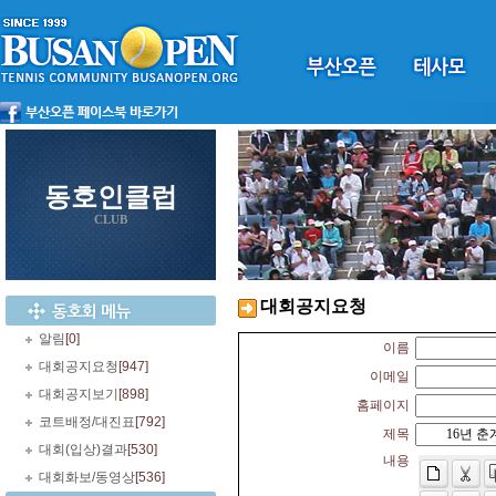
동호인클럽
CLUB
대회공지요청
알림
[0]
이름
대회공지요청
[947]
이메일
대회공지보기
[898]
홈페이지
코트배정/대진표
[792]
제목
대회(입상)결과
[530]
내용
대회화보/동영상
[536]