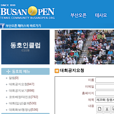
동호인클럽
CLUB
대회공지요청
알림
[0]
이름
대회공지요청
[947]
이메일
대회공지보기
[898]
홈페이지
코트배정/대진표
[792]
제목
대회(입상)결과
[530]
내용
대회화보/동영상
[536]