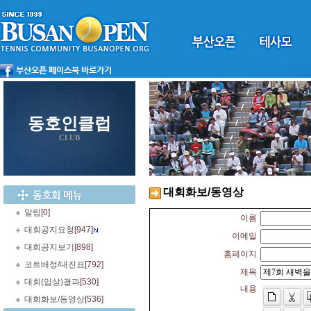
동호인클럽
CLUB
대회화보/동영상
알림
[0]
이름
대회공지요청
[947]
이메일
대회공지보기
[898]
홈페이지
코트배정/대진표
[792]
제목
대회(입상)결과
[530]
내용
대회화보/동영상
[536]