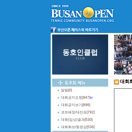
동호인클럽
CLUB
대회
알림
[0]
대회공지요청
[947]
대회공지보기
[898]
코트배정/대진표
[792]
대회(입상)결과
[530]
대회화보/동영상
[536]