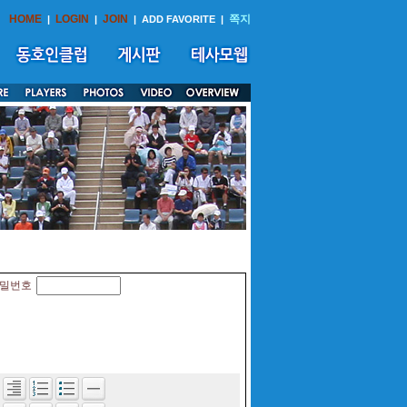
HOME
LOGIN
JOIN
쪽지
|
|
|
ADD FAVORITE
|
밀번호