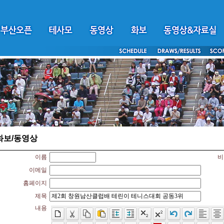
화보/동영상
이름
비
이메일
홈페이지
제목
내용