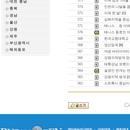
575
이제 입문 5개월
대전 충남
574
인천의 나달을 
충북
573
이제 한 달!
[1]
경남
572
김해지역을 중심
울산
571
테니스 ....참 
강원
570
테니스 동호인 
제주
569
한국교원대학교 총장
부산광역시
568
정선임계
[6]
해외동포
567
야생 버라이어티 
566
강원지역벙개 장
565
태홧강님 포핸드님
564
설경인 번개는 
563
강원지역 벙개
[2
562
스트록시 중심이