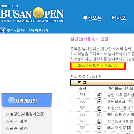
설경인(서울 경기 인천)
흔적을 남기실때는 간단한 소개와 함께,
1. 지역명을 구체적으로 남겨주세요(구,군,
2. 가능하다면 연락처를 남겨주세요.(필
2009부산오픈 뉴우스/ TV
전체 자료수 : 621 건
공지
여러분은 테사모 
581
평일 오후 공치
580
회원을모십니다(
579
회원모집(동래구
설경인(서울경기인천)
578
테니스 레슨 시작..
대구 경북
577
삼성증권배를 보면
576
테사모 입문
[3]
광주 전라