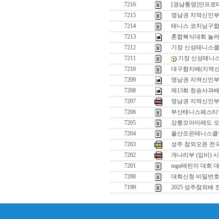
7216
[경남통영]안프로
7215
영남권 지역신인
7214
테니스 코치님구
7213
혼합복식대회 놀
7212
기장 신성테니스클
7211
기장 신성테니
7210
대구함지배(지역신
7209
영남권 지역신인부 입
7208
제13회 청송사과배
7207
영남권 지역신인부 
7206
부산테니스페스티벌
7205
강릉모아미래도 
7204
울산조은테니스클럽
7203
성주 참외오픈 전
7202
개나리부 (입비) 
7201
mgn테린이 대회 
7200
대회신청 비밀번
7199
2025 성주참외배