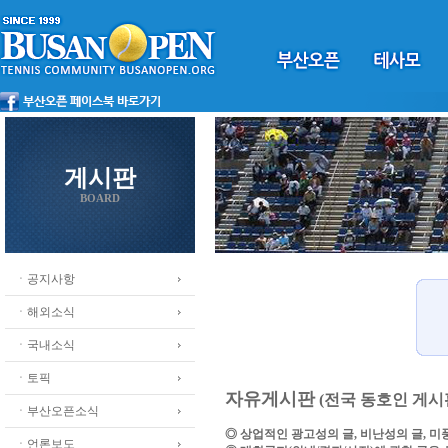
게시판
BOARD
ㆍ공지사항
ㆍ해외소식
ㆍ국내소식
ㆍ토픽
자유게시판
(전국 동호인 게시
ㆍ부산오픈소식
◎ 상업적인 광고성의 글, 비난성의 글, 
ㆍ언론보도