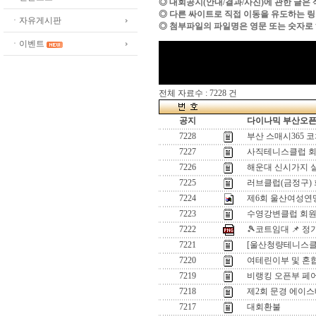
◎ 대회공지(안내/결과/사진)에 관한 글은
◎ 다른 싸이트로 직접 이동을 유도하는 
ㆍ자유게시판
◎ 첨부파일의 파일명은 영문 또는 숫자로
ㆍ이벤트
전체 자료수 : 7228 건
공지
다이나믹 부산오픈[
7228
부산 스매시365 
7227
사직테니스클럽 회
7226
해운대 신시가지 
7225
러브클럽(금정구)
7224
제6회 울산여성연
7223
수영강변클럽 회원
7222
🎾코트임대 📌 
7221
[울산청량테니스클럽
7220
여테린이부 및 혼
7219
비랭킹 오픈부 페
7218
제2회 문경 에이스
7217
대회환불