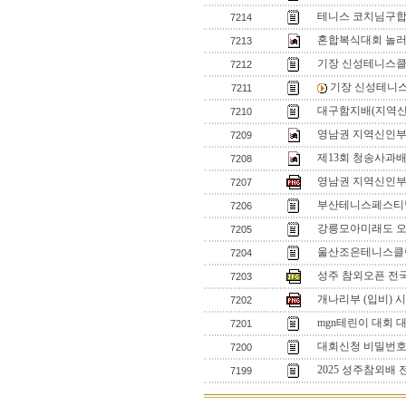
테니스 코치님구
7214
혼합복식대회 놀
7213
기장 신성테니스클
7212
기장 신성테니
7211
대구함지배(지역신
7210
영남권 지역신인부 입
7209
제13회 청송사과배
7208
영남권 지역신인부 
7207
부산테니스페스티벌
7206
강릉모아미래도 
7205
울산조은테니스클럽
7204
성주 참외오픈 전
7203
개나리부 (입비) 
7202
mgn테린이 대회 
7201
대회신청 비밀번
7200
2025 성주참외배
7199