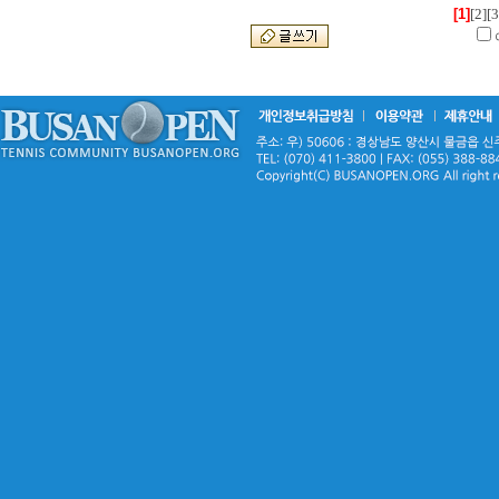
[1]
[2]
[3