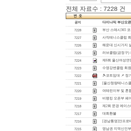
전체 자료수 : 7228 건
다이나믹 부산오픈[
공지
부산 스매시365 
7228
사직테니스클럽 회
7227
해운대 신시가지 
7226
러브클럽(금정구)
7225
제6회 울산여성연
7224
수영강변클럽 회원
7223
🎾코트임대 📌 
7222
[울산청량테니스클럽
7221
여테린이부 및 혼
7220
비랭킹 오픈부 페
7219
제2회 문경 에이스
7218
대회환불
7217
[경남통영]안프로
7216
영남권 지역신인
7215