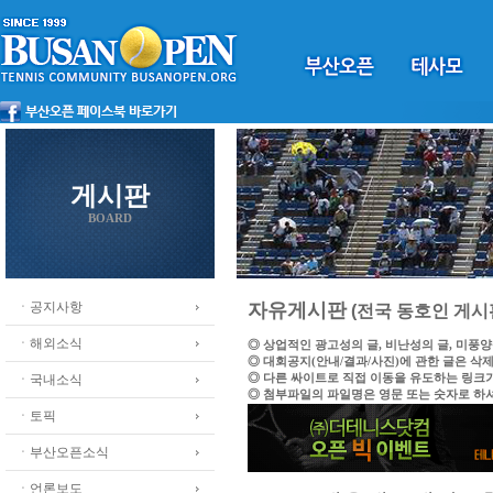
게시판
BOARD
ㆍ공지사항
자유게시판
(전국 동호인 게시
ㆍ해외소식
◎ 상업적인 광고성의 글, 비난성의 글, 미풍
◎ 대회공지(안내/결과/사진)에 관한 글은 삭
◎ 다른 싸이트로 직접 이동을 유도하는 링크
ㆍ국내소식
◎ 첨부파일의 파일명은 영문 또는 숫자로 하
ㆍ토픽
ㆍ부산오픈소식
ㆍ언론보도