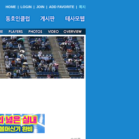
HOME
|
LOGIN
|
JOIN
|
ADD FAVORITE
|
쪽지