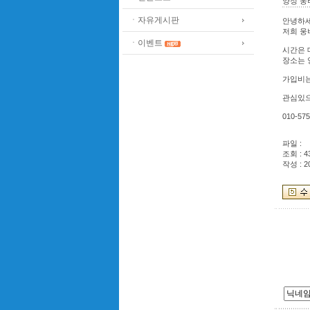
양정 웅
ㆍ자유게시판
안녕하세
저희 웅
ㆍ이벤트
시간은 
장소는 
가입비는
관심있
010-5
파일 :
조회 : 4
작성 : 2