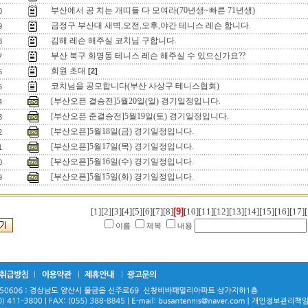
부산에서 공 치는 개띠들 다 모여라(70년생~빠른 71년생)
0
금정구 부산대 새벽,오전,오후,야간 테니스 레슨 합니다.
9
김해 레슨 해주실 코치님 구합니다.
8
부산 북구 화명동 테니스 레슨 해주실 수 있으신가요??
7
회원 초대
[2]
6
코치님을 공모합니다(부산 사상구 테니스협회)
5
[부산오픈 결승전]5월20일(일) 경기일정입니다.
4
[부산오픈 준결승전]5월19일(토) 경기일정입니다.
3
[부산오픈]5월18일(금) 경기일정입니다.
2
[부산오픈]5월17일(목) 경기일정입니다.
1
[부산오픈]5월16일(수) 경기일정입니다.
0
[부산오픈]5월15일(화) 경기일정입니다.
9
[1]
[2]
[3]
[4]
[5]
[6]
[7]
[8]
[9]
[10]
[11]
[12]
[13]
[14]
[15]
[16]
[17]
[
이름
제목
내용