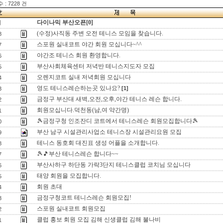
: 7228 건
다이나믹 부산오픈[0]
지
(수정)사직동 주변 오전 테니스 모임을 찾습니다.
8
스포원 실내코트 야간 회원 모십니다~^^
7
야간조 테니스 회원 환영합니다.
6
부산사회체육센터 저녁반 테니스지도자 모집
5
오렌지코트 실내 저녁회원 모십니다
4
영도 테니스레슨하는곳 있나요?
[1]
3
금정구 부산대 새벽,오전,오후,야간 테니스 레슨 합니다.
2
회원모십니다.덕천동(남,여 약간명)
1
🎾금정구청 인조잔디 코트에서 테니스레슨 회원모집합니다🎾
0
부산 남구 시설관리사업소 테니스장 시설관리요원 모집
9
테니스 동호회 대진표 생성 어플을 소개합니다.
8
🎾🎵부산 테니스레슨 합니다~~
7
부산사하구 하단동 가락3단지 테니스클럽 코치님 모십니다
6
태양 회원을 모집합니다.
5
회원 초대
4
금정구청코트 테니스레슨 회원모집!
3
스포원 실내코트 회원모집
2
클럽 홍보 회원 모집 김해 신생클럽 김해 불나비
1