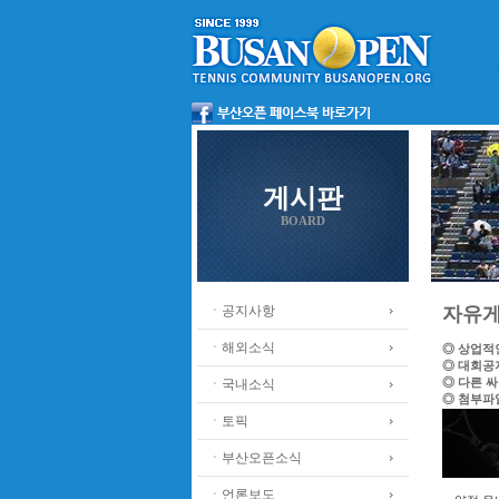
게시판
BOARD
ㆍ공지사항
자유
ㆍ해외소식
◎ 상업적
◎ 대회공
◎ 다른 
ㆍ국내소식
◎ 첨부파
ㆍ토픽
ㆍ부산오픈소식
ㆍ언론보도