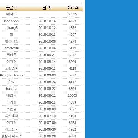
테사모
-
65535
leee22222
2018-10-16
4723
sjkang3
2018-10-12
4652
철
2018-10-11
4687
킬스매싱
2018-10-08
4273
emel2him
2018-10-06
6179
갬성돔
2018-09-27
5547
성더러
2018-09-14
5909
도광양회
2018-09-11
4113
Kim_pro_tennis
2018-09-03
5777
앗사
2018-08-24
4177
bancha
2018-08-22
6804
배감독
2018-08-12
10063
아키맨
2018-08-11
4659
조은님
2018-08-09
3827
드카초프
2018-07-13
4193
성더러
2018-07-09
6958
이도령68
2018-06-30
4952
경상대 테니스
2018-06-28
4226