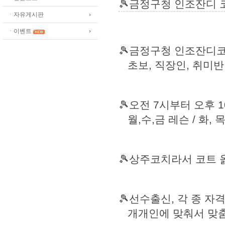
🎾금정구청 인조잔디
ㆍ자유게시판
ㆍ이벤트
🎾금정구청 인조잔디코
초보, 직장인, 취미반 (1
🎾오전 7시부터 오후 
월,수,금 레슨 / 화, 
🎾상주코치라서 코트 
🎾선수출신, 각 종 자
개개인에 맞춰서 맞춤레