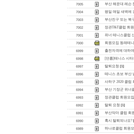
부산 해운대 레슨
7005
평일 매일 새벽에 
7004
부산진구 또는 북구
7003
정관T&T클럽 회원
7002
위너 테니스클럽 
7001
회원모집 동래테
7000
출전자격에 대하
6999
[던롭]테니스 시
6998
탈퇴요청
[1]
6997
테니스 초보 부산 
6996
사하구 2020 클럽
6995
부산 기장군 위너
6994
정관클럽 회원모집
6993
탈퇴 요청
[1]
6992
부산악마 클럽 회원
6991
혹시 탈퇴되나요?
6990
하나로클럽 회원
6989