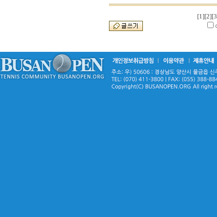
[1]
[2]
[3