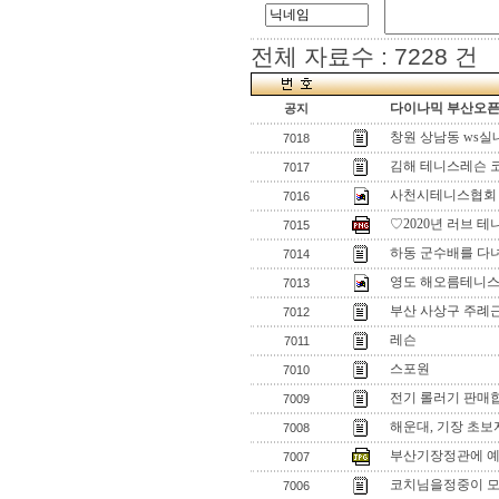
전체 자료수 : 7228 건
다이나믹 부산오픈[
공지
창원 상남동 ws
7018
김해 테니스레슨 
7017
사천시테니스협회
7016
♡2020년 러브 
7015
하동 군수배를 다
7014
영도 해오름테니스
7013
부산 사상구 주례
7012
레슨
7011
스포원
7010
전기 롤러기 판매
7009
해운대, 기장 초보자
7008
부산기장정관에 예쁜
7007
코치님을정중이 모
7006