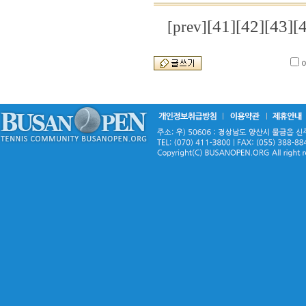
[41]
[42]
[43]
[
[prev]