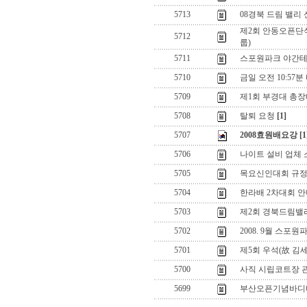
5713
08경북 드림 밸리
제2회 안동오픈단식
5712
룹)
5711
스포원파크 야간테
5710
금일 오전 10:57
5709
제1회 부경대 총
5708
탈퇴 요청
[1]
5707
2008효원배요강
[1
5706
나이트 설비 업체
5705
목요신인대회 규정
5704
한라배 2차대회 
5703
제2회 경북드림밸리
5702
2008. 9월 스
5701
제5회 우석(故 김
5700
사직 시립코트장 관
5699
부산오픈기념바디