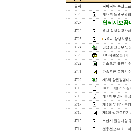
공지
다이나믹 부산오픈[
5728
제17회 노원구연
웹테사모꿈
5727
5726
혹시 창녕화왕산배 
5725
혹시 창녕화왕산
5724
영남권 신인부 입
5723
AIG저팬오픈
[3]
5722
한솔오픈 출전선수
5721
한솔오픈 출전선수
5720
제3회 창원징검다
5719
2008. 10월 
5718
제 1회 부경대 총
5717
제 1회 부경대 총
5716
제1회 삽량축전기
5715
부산시 클럽대항 동
5714
전웅선선수 소속이