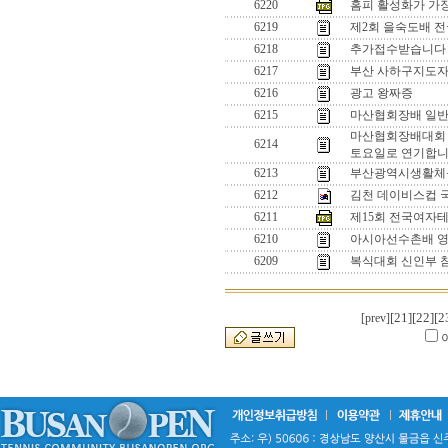
6220
홈피 활성화가 가
6219
제2회 을숙도배 
6218
추가접수받습니다 
6217
부산 사하구지도자
6216
광고 왕짜증
6215
마산협회장배 일반
마산협회장배대회 개
6214
토요일로 연기합
6213
부산광역시생활체
6212
김천 데이비스컵 
6211
제15회 전국여자
6210
아시아선수촌배 영
6209
복식대회 신인부 
[21]
[22]
[2
[prev]