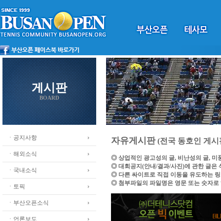
게시판
BOARD
ㆍ공지사항
자유게시판
(전국 동호인 게시
ㆍ해외소식
◎ 상업적인 광고성의 글, 비난성의 글, 
◎ 대회공지(안내/결과/사진)에 관한 글은
ㆍ국내소식
◎ 다른 싸이트로 직접 이동을 유도하는 
◎ 첨부파일의 파일명은 영문 또는 숫자로
ㆍ토픽
ㆍ부산오픈소식
ㆍ언론보도