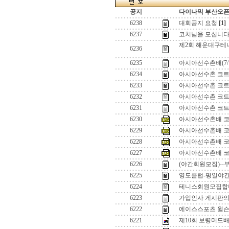
공지
다이나믹 부산오픈[
6238
대회공지 요청
[1]
6237
코치님을 모십니
제2회 해운대구
6236
6235
아시아선수촌배(7/
6234
아시아선수촌 코트
6233
아시아선수촌 코트
6232
아시아선수촌 코트
6231
아시아선수촌 코트
6230
아시아선수촌배 코
6229
아시아선수촌배 코
6228
아시아선수촌배 코
6227
아시아선수촌배 코
6226
(야간회원모집)--
6225
영도클럽-평일야간
6224
테니스회원모집합니
6223
가입인사 게시판의 
6222
에이스스포츠 윌슨 k 
6221
제10회 보령머드