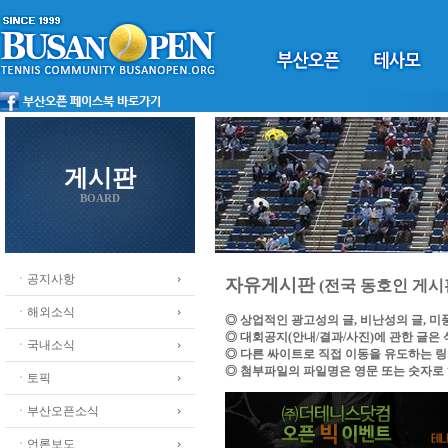
게시판
BOARD
ㆍ공지사항
자유게시판
(전국 동호인 게시
ㆍ해외소식
◎ 상업적인 광고성의 글, 비난성의 글, 
◎ 대회공지(안내/결과/사진)에 관한 글은
ㆍ국내소식
◎ 다른 싸이트로 직접 이동을 유도하는 
◎ 첨부파일의 파일명은 영문 또는 숫자로
ㆍ토픽
ㆍ부산오픈소식
ㆍ언론보도