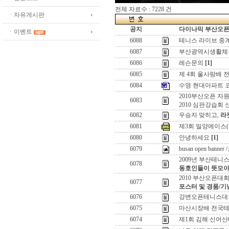
전체 자료수 : 7228 건
ㆍ자유게시판
공지
다이나믹 부산오픈[
ㆍ이벤트
6088
테니스 라이브 중
6087
부산광역시생활체
6086
레슨문의
[1]
6085
제 4회 울사랑배 
6084
수영 현대아파트 
2010부산오픈 자
6083
2010 심판강습회 
6082
우승자 맞히고,
라
6081
제3회 밀양에이스(
6080
안녕하세요
[1]
6079
busan open ban
2009년 부산테니
6078
동호인들이 뜻모아
2010 부산오픈대
6077
포스터 및 경품/기
6076
강변오픈테니스대회
6075
마산시장배 전국테
6074
제1회 김해 신어산