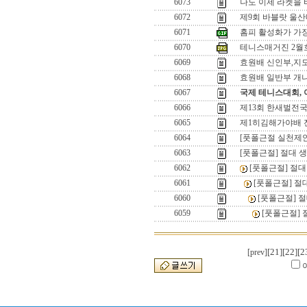
6073
나도 이제 라켓을 
6072
제9회 바블랏 울
6071
홈피 활성화가 가
6070
테니스매거진 2월
6069
효원배 신인부,지
6068
효원배 일반부 개
6067
국제 테니스대회,
6066
제13회 한새벌전
6065
제1히김해가야배 
6064
[풋폴근절 실천제안
6063
[풋폴근절] 절대 
6062
[풋폴근절] 절
6061
[풋폴근절] 절
6060
[풋폴근절] 
6059
[풋폴근절] 
[21]
[22]
[2
[prev]