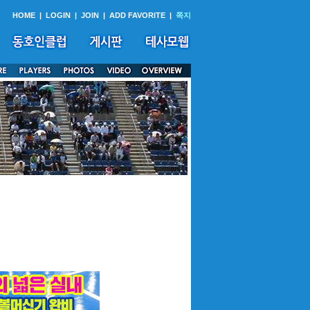
HOME
|
LOGIN
|
JOIN
|
ADD FAVORITE
|
쪽지