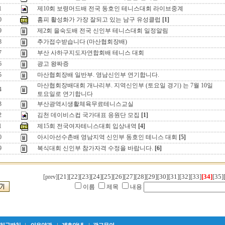
1
제10회 보령머드배 전국 동호인 테니스대회 라이브중계
0
홈피 활성화가 가장 잘되고 있는 남구 유성클럽
[1]
9
제2회 을숙도배 전국 신인부 테니스대회 일정알림
8
추가접수받습니다 (마산협회장배)
7
부산 사하구지도자연합회배 테니스 대회
6
광고 왕짜증
5
마산협회장배 일반부. 영남신인부 연기합니다.
마산협회장배대회 개나리부. 지역신인부 (토요일 경기) 는 7월 10일
4
토요일로 연기합니다
3
부산광역시생활체육무료테니스교실
2
김천 데이비스컵 국가대표 응원단 모집
[1]
1
제15회 전국여자테니스대회 입상내역
[4]
0
아시아선수촌배 영남지역 신인부 동호인 테니스 대회
[5]
9
복식대회 신인부 참가자격 수정을 바랍니다.
[6]
[21]
[22]
[23]
[24]
[25]
[26]
[27]
[28]
[29]
[30]
[31]
[32]
[33]
[34]
[35]
[prev]
이름
제목
내용