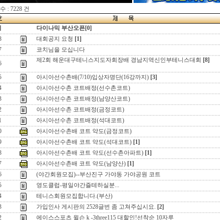
 : 7228 건
지
다이나믹 부산오픈[0]
8
대회공지 요청
[1]
7
코치님을 모십니다
제2회 해운대구테니스지도자회장배 경남지역신인부테니스대회
[8]
6
5
아시아선수촌배(7/10)입상자명단(16강까지)
[3]
4
아시아선수촌 코트배정(선수촌코트)
3
아시아선수촌 코트배정(남양산코트)
2
아시아선수촌 코트배정(금정코트)
1
아시아선수촌 코트배정(석대코트)
0
아시아선수촌배 코트 약도(금정코트)
9
아시아선수촌배 코트 약도(석대코트)
[1]
8
아시아선수촌배 코트 약도(선수촌아파트)
[1]
7
아시아선수촌배 코트 약도(남양산)
[1]
6
(야간회원모집)--부산진구 가야동 가야공원 코트
5
영도클럽-평일야간즐테하실분...
4
테니스회원모집합니다.(부산)
3
가입인사 게시판의 2528글번 좀 고쳐주십시요.
[2]
2
에이스스포츠 윌슨 k -3three115 대할인!선착순 10자루