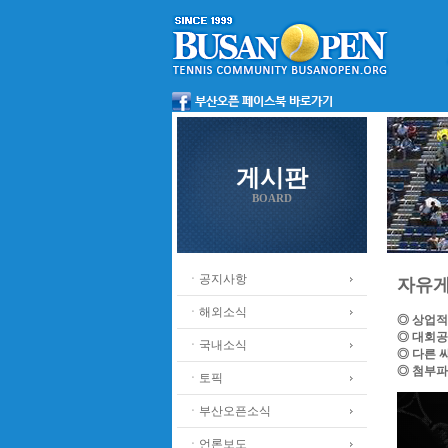
게시판
BOARD
ㆍ공지사항
자유
ㆍ해외소식
◎ 상업적
◎ 대회공
ㆍ국내소식
◎ 다른 
◎ 첨부파
ㆍ토픽
ㆍ부산오픈소식
ㆍ언론보도