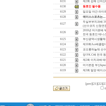
6131
제2회 김해 신어산
6130
동호인 필수품
6129
일요일 야간 라이
6128
에이스스포츠
는....
두실부부치과배 3
6127
(선수코치 신청연장
2010년 머거본배 
6126
전국 동호인 테니
6125
부산광역시생활체
6124
제10회Ace배클
6123
코오롱하늘채 선
6122
양구K.C배 전국
6121
제2회 이치과배 
6120
머거본컵 부산kp
6119
제3회 밀양 에이
[21]
[22]
[2
[prev]