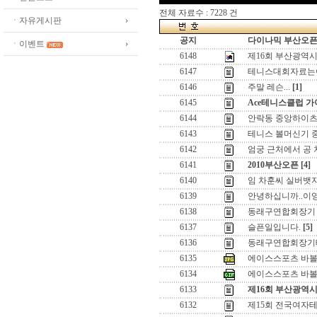
전체 자료수 : 7228 건
ㆍ자유게시판
공지
다이나믹 부산오픈[
ㆍ이벤트
6148
제16회 부산광역
6147
테니스대회자료는어
6146
주말 레슨...
[1]
6145
Ace테니스클럽 
6144
안락동 중앙하이츠 
6143
테니스 볼머신기 
6142
엄궁 근처에서 공 치
6141
2010부산오픈
[4]
6140
임 차훈씨 실버뱃지
6139
안녕하십니까..이
6138
동래구연합회장기 
6137
슬픈일입니다.
[5]
6136
동래구연합회장기
6135
에이스스포츠 바볼랏
6134
에이스스포츠 바볼랏
6133
제16회 부산광역
6132
제15회 전국여자