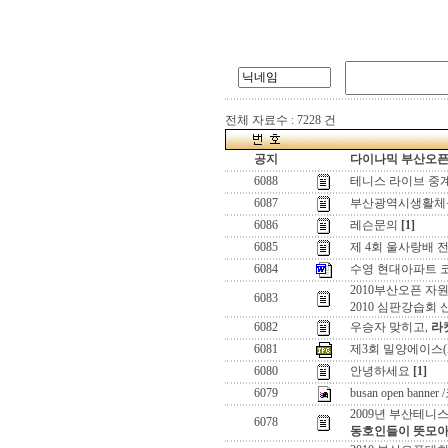
전체 자료수 : 7228 건
공지
다이나믹 부산오픈[
6088
테니스 라이브 중
6087
부산광역시생활체
6086
레슨문의
[1]
6085
제 4회 울사랑배 
6084
수영 현대아파트 
2010부산오픈 자
6083
2010 심판강습회 
6082
우승자 맞히고,
라
6081
제3회 밀양에이스(
6080
안녕하세요
[1]
6079
busan open ban
2009년 부산테니
6078
동호인들이 뜻모아