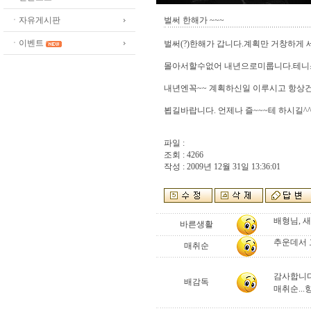
ㆍ자유게시판
벌써 한해가 ~~~
ㆍ이벤트
벌써(?)한해가 갑니다.계획만 거창하게 
몰아서할수없어 내년으로미룹니다.테
내년엔꼭~~ 계획하신일 이루시고 항상
뵙길바랍니다. 언제나 즐~~~테 하시길^^
파일 :
조회 : 4266
작성 : 2009년 12월 31일 13:36:01
배형님, 
바른생활
추운데서 
매취순
감사합니다
배감독
매취순..