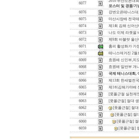
2010 부산오픈대
6077
포스터 및 경품/기
6076
강변오픈테니스대회
6075
마산시장배 전국테
6074
제1회 김해 신어산
6073
나도 이제 라켓을 
6072
제9회 바블랏 울
6071
홈피 활성화가 가
6070
테니스매거진 2월
6069
효원배 신인부,지
6068
효원배 일반부 개
6067
국제 테니스대회,
6066
제13회 한새벌전
6065
제1히김해가야배 
6064
[풋폴근절 실천제안
6063
[풋폴근절] 절대 
6062
[풋폴근절] 절
6061
[풋폴근절] 절
6060
[풋폴근절] 
6059
[풋폴근절] 