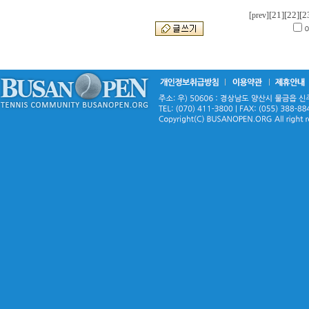
[21]
[22]
[2
[prev]