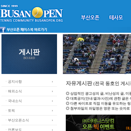
게시판
BOARD
ㆍ공지사항
자유게시판
(전국 동호인 게시
ㆍ해외소식
◎ 상업적인 광고성의 글, 비난성의 글, 
◎ 대회공지(안내/결과/사진)에 관한 글은
ㆍ국내소식
◎ 다른 싸이트로 직접 이동을 유도하는 
◎ 첨부파일의 파일명은 영문 또는 숫자로
ㆍ토픽
ㆍ부산오픈소식
ㆍ언론보도