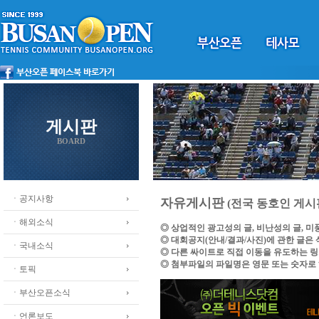
게시판
BOARD
ㆍ공지사항
자유게시판
(전국 동호인 게시
ㆍ해외소식
◎ 상업적인 광고성의 글, 비난성의 글, 
◎ 대회공지(안내/결과/사진)에 관한 글은
ㆍ국내소식
◎ 다른 싸이트로 직접 이동을 유도하는 
◎ 첨부파일의 파일명은 영문 또는 숫자로
ㆍ토픽
ㆍ부산오픈소식
ㆍ언론보도