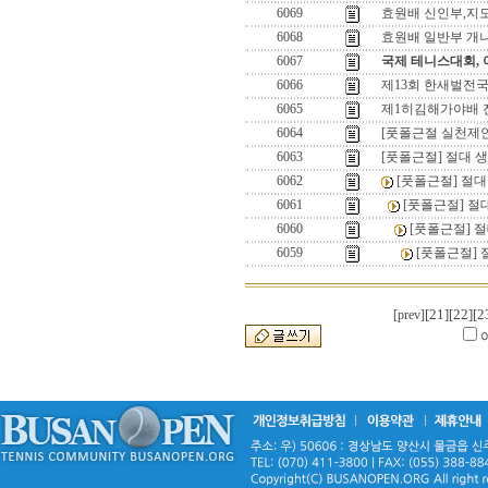
6069
효원배 신인부,지
6068
효원배 일반부 개
6067
국제 테니스대회,
6066
제13회 한새벌전
6065
제1히김해가야배 
6064
[풋폴근절 실천제안
6063
[풋폴근절] 절대 
6062
[풋폴근절] 절
6061
[풋폴근절] 절
6060
[풋폴근절] 
6059
[풋폴근절] 
[21]
[22]
[2
[prev]