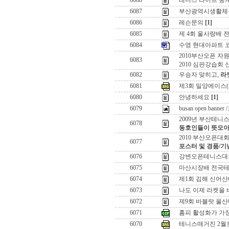
6088
테니스 라이브 중
6087
부산광역시생활체
6086
레슨문의
[1]
6085
제 4회 울사랑배 
6084
수영 현대아파트 
2010부산오픈 자
6083
2010 심판강습회 
6082
우승자 맞히고,
라
6081
제3회 밀양에이스(
6080
안녕하세요
[1]
6079
busan open ban
2009년 부산테니
6078
동호인들이 뜻모아
2010 부산오픈대
6077
포스터 및 경품/기
6076
강변오픈테니스대회
6075
마산시장배 전국테
6074
제1회 김해 신어산
6073
나도 이제 라켓을 
6072
제9회 바블랏 울
6071
홈피 활성화가 가
6070
테니스매거진 2월