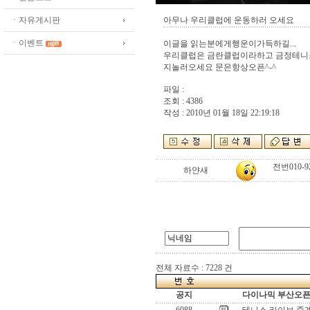
ㆍ자유게시판
아무나 우리클럽에 운동하러 오세요
ㆍ이벤트
이글을 읽는분에게행운이가득하길...
우리클럽은 금란클럽이라하고 금정테니
지놀러오세요 문은항상오픈^-^
파일 :
조회 : 4386
작성 : 2010년 01월 18일 22:19:18
전번010-92
하얀새
전체 자료수 : 7228 건
공지
다이나믹 부산오픈[