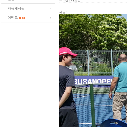
두디셀라 1회전
ㆍ자유게시판
파일 :
ㆍ이벤트