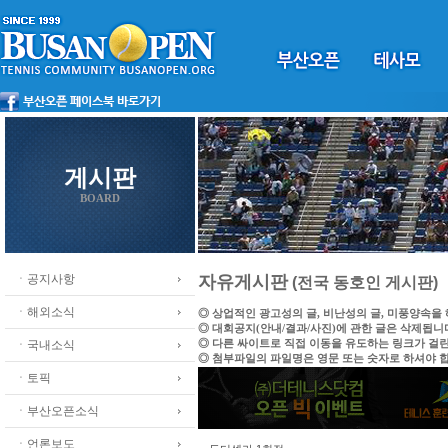
게시판
BOARD
ㆍ공지사항
자유게시판
(전국 동호인 게시판)
ㆍ해외소식
◎ 상업적인 광고성의 글, 비난성의 글, 미풍양속을
◎ 대회공지(안내/결과/사진)에 관한 글은 삭제됩니
◎ 다른 싸이트로 직접 이동을 유도하는 링크가 걸
ㆍ국내소식
◎ 첨부파일의 파일명은 영문 또는 숫자로 하셔야 
ㆍ토픽
ㆍ부산오픈소식
ㆍ언론보도