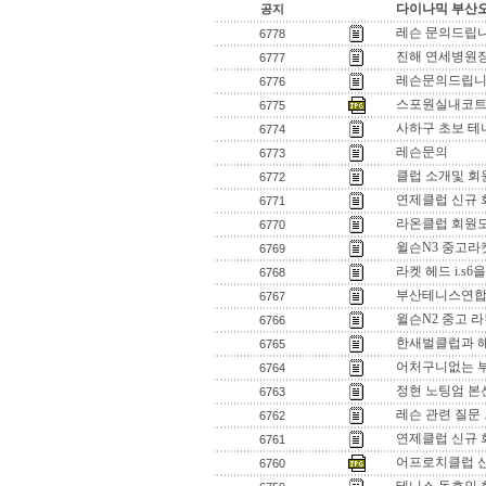
다이나믹 부산오
공지
레슨 문의드립니
6778
진해 연세병원장
6777
레슨문의드립니
6776
스포원실내코트
6775
사하구 초보 
6774
레슨문의
6773
클럽 소개및 회
6772
연제클럽 신규 
6771
라온클럽 회원
6770
윌슨N3 중고라
6769
라켓 헤드 i.s6
6768
부산테니스연
6767
윌슨N2 중고 
6766
한새벌클럽과 
6765
어처구니없는 
6764
정현 노팅엄 본선
6763
레슨 관련 질문
6762
연제클럽 신규
6761
어프로치클럽 
6760