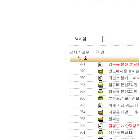
전체 자료수 : 1171 건
971
임용규 본선1회전1
970
인도에서온 볼퍼슨
969
최연소 볼키드 이
968
임규태 본선2회전
967
임용규 본선2회전
966
부산오픈 볼퍼슨을
965
이게 지금 뭐죠?
[2
964
내일은 제발 ~~
963
볼퍼슨
962
김영준 vs 안재성
961
예선 셋째날
[2]