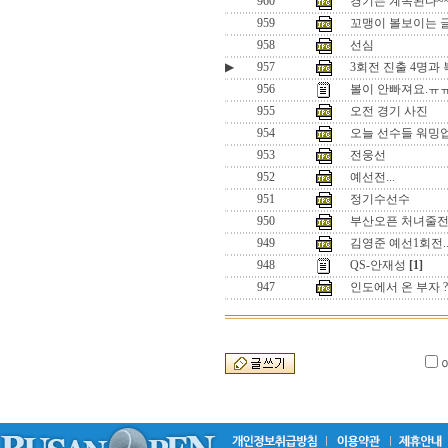
960
경기는 계속된다~
959
꼬맹이 볼보이는 
958
선심
▶
957
3회전 진출 4명과
956
볼이 안빠져요.ㅠ
955
오전 경기 사진
954
오늘 선수들 워밍
953
전웅선
952
예선전...
951
정기수선수
950
부산오픈 처녀줄전
949
김영준 예선1회전.
948
QS-안재성
[1]
947
인도에서 온 부자 ?