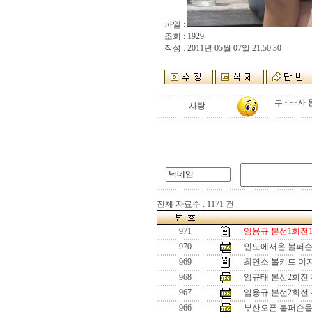
파일 :
조회 : 1929
작성 : 2011년 05월 07일 21:50:30
부~~~자
사랑
전체 자료수 : 1171 건
971
임용규 본선1회전1
970
인도에서온 볼퍼슨
969
최연소 볼키드 이
968
임규태 본선2회전
967
임용규 본선2회전
966
부산오픈 볼퍼슨을