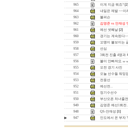
965
이게 지금 뭐죠?
[2
964
내일은 제발 ~~
963
볼퍼슨
962
김영준 vs 안재성
961
예선 셋째날
[2]
960
경기는 계속된다~
959
꼬맹이 볼보이는 
958
선심
957
3회전 진출 4명과
956
볼이 안빠져요.ㅠ
955
오전 경기 사진
954
오늘 선수들 워밍
953
전웅선
952
예선전...
951
정기수선수
950
부산오픈 처녀줄전
949
김영준 예선1회전.
948
QS-안재성
[1]
▶
947
인도에서 온 부자 ?