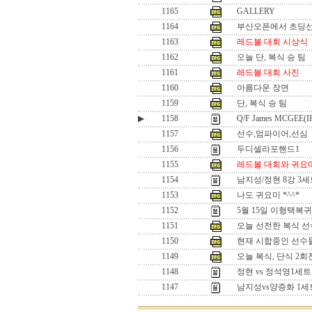
1165
GALLERY
1164
부산오픈에서 초딩
1163
레드볼 대회 시상식
1162
오늘 단, 복식 승 팀
1161
레드볼 대회 사진
1160
아름다운 장면
1159
단, 복식 승 팀
▶
1158
Q/F James MCGEE(
1157
선수,엄파이어,선심
1156
두디셀라포핸드1
1155
레드볼 대회와 귀요
1154
남지성/정현 8강 3
1153
나도 귀요미 *^^*
1152
5월 15일 이형택복
1151
오늘 선전한 복식 선수.
1150
현재 시합중인 선수들 
1149
오늘 복식, 단식 2회
1148
정현 vs 정석영1
1147
남지성vs양증화 1