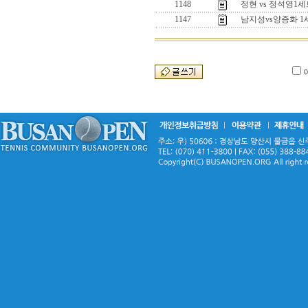
1148
정현 vs 정석영
1147
남지성vs양증화 