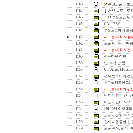
1168
부산오픈 동호인
1167
서브 속도... 
1166
2013 부산오픈 단
1165
GALLERY
1164
부산오픈에서 초
▶
1163
레드볼 대회 시상
1162
오늘 단, 복식 승 
1161
레드볼 대회 사진
1160
아름다운 장면
1159
단, 복식 승 팀
1158
Q/F James MCGEE
1157
선수,엄파이어,선
1156
두디셀라포핸드1
1155
레드볼 대회와 귀
1154
남지성/정현 8강 
1153
나도 귀요미 *^^*
1152
5월 15일 이형택
1151
오늘 선전한 복식 선수
1150
현재 시합중인 선수들
1149
오늘 복식, 단식 