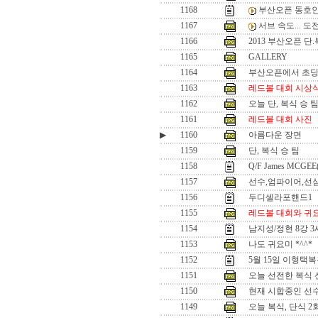
1168
부산오픈 동호인
1167
서브 속도... 
1166
2013 부산오픈 단
1165
GALLERY
1164
부산오픈에서 초
1163
레드볼 대회 시상
1162
오늘 단, 복식 승 
1161
레드볼 대회 사진
▶
1160
아름다운 장면
1159
단, 복식 승 팀
1158
Q/F James MCGEE
1157
선수,엄파이어,선
1156
두디셀라포핸드1
1155
레드볼 대회와 귀
1154
남지성/정현 8강 
1153
나도 귀요미 *^^*
1152
5월 15일 이형택
1151
오늘 선전한 복식 선수
1150
현재 시합중인 선수들
1149
오늘 복식, 단식 