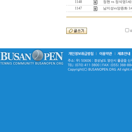
1148
정현 vs 정석영
1147
남지성vs양증화 