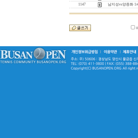
1147
남지성vs양증화 