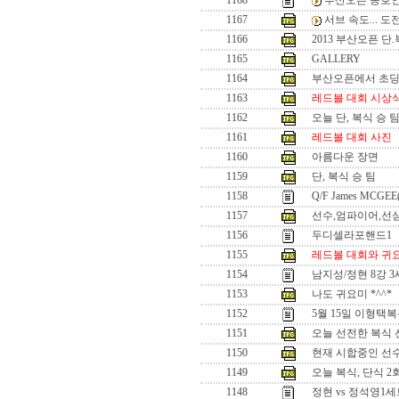
1168
부산오픈 동호인
1167
서브 속도... 
1166
2013 부산오픈 단
1165
GALLERY
1164
부산오픈에서 초
1163
레드볼 대회 시상
1162
오늘 단, 복식 승 
1161
레드볼 대회 사진
1160
아름다운 장면
1159
단, 복식 승 팀
1158
Q/F James MCGEE
1157
선수,엄파이어,선
1156
두디셀라포핸드1
1155
레드볼 대회와 귀
1154
남지성/정현 8강 
1153
나도 귀요미 *^^*
1152
5월 15일 이형택
1151
오늘 선전한 복식 선수
1150
현재 시합중인 선수들
1149
오늘 복식, 단식 
1148
정현 vs 정석영