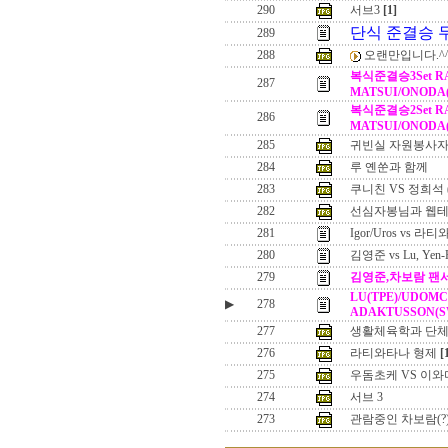
290
서브3
[1]
단식 준결승 
289
288
오랜만입니다.^
복식준결승3Set RA
287
MATSUI/ONODA(
복식준결승2Set RA
286
MATSUI/ONODA(
285
귀빈실 자원봉사
284
루 옌쑨과 함께
283
쿠니친 VS 정희석 
282
선심자봉님과 웹
281
Igor/Uros vs 
280
김영준 vs Lu, Yen-
279
김영준,차보람 팬
LU(TPE)/UDOMC
▶
278
ADAKTUSSON(S
277
생활체육학과 단
276
라티와타나 형제
[
275
우돔초케 VS 이와
274
서브 3
273
관람중인 차보람(?