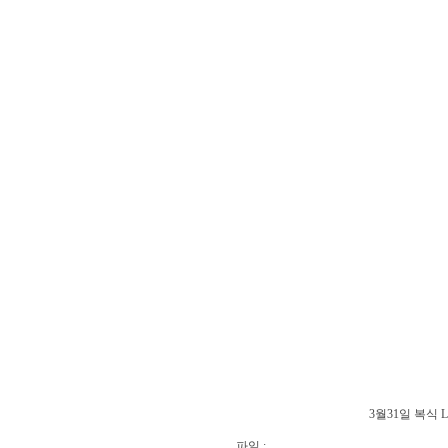
3월31일 복식 LU
파일 :