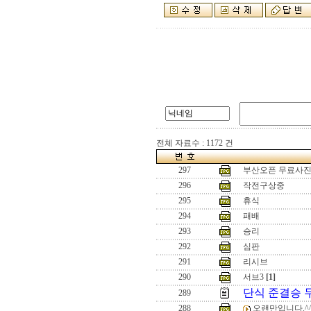
전체 자료수 : 1172 건
297
부산오픈 무료사진 
296
작전구상중
295
휴식
294
패배
293
승리
292
심판
291
리시브
290
서브3
[1]
단식 준결승 
289
288
오랜만입니다.^