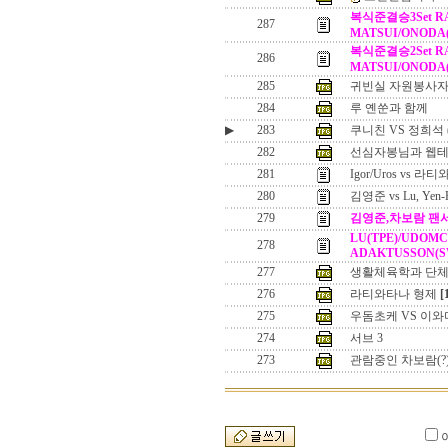
복식준결승3Set RA
287
MATSUI/ONODA(
복식준결승2Set RA
286
MATSUI/ONODA(
285
귀빈실 자원봉사
284
루 옌쑨과 함께
▶
283
쿠니친 VS 정희석 
282
선심자봉님과 웹
281
Igor/Uros vs 
280
김영준 vs Lu, Yen-
279
김영준,차보람 팬
LU(TPE)/UDOMC
278
ADAKTUSSON(S
277
생활체육학과 단
276
라티와타나 형제
[
275
우돔초케 VS 이와
274
서브 3
273
관람중인 차보람(?