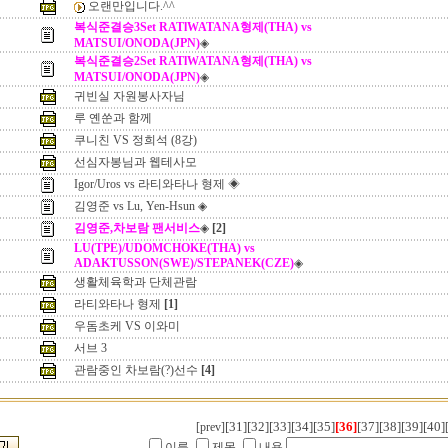
오랜만입니다.^^
복식준결승3Set RATlWATANA형제(THA) vs
MATSUI/ONODA(JPN)
◈
복식준결승2Set RATlWATANA형제(THA) vs
MATSUI/ONODA(JPN)
◈
귀빈실 자원봉사자님
루 옌쑨과 함께
쿠니친 VS 정희석 (8강)
선심자봉님과 웹테사모
Igor/Uros vs 라티와타나 형제 ◈
김영준 vs Lu, Yen-Hsun ◈
김영준,차보람 팬서비스
◈
[2]
LU(TPE)/UDOMCHOKE(THA) vs
ADAKTUSSON(SWE)/STEPANEK(CZE)
◈
생활체육학과 단체관람
라티와타나 형제
[1]
우돔초케 VS 이와미
서브 3
관람중인 차보람(?)선수
[4]
[31]
[32]
[33]
[34]
[35]
[36]
[37]
[38]
[39]
[40]
[prev]
이름
제목
내용