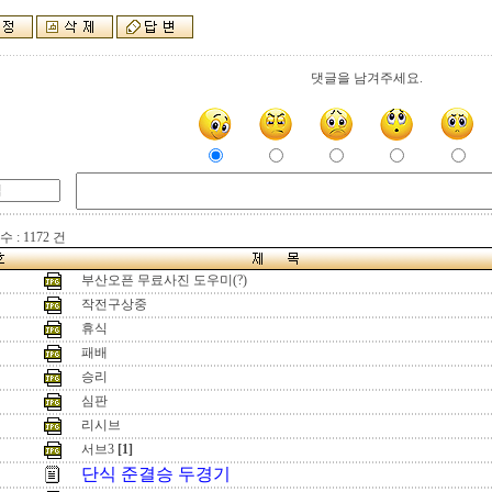
댓글을 남겨주세요.
 : 1172 건
부산오픈 무료사진 도우미(?)
작전구상중
휴식
패배
승리
심판
리시브
서브3
[1]
단식 준결승 두경기