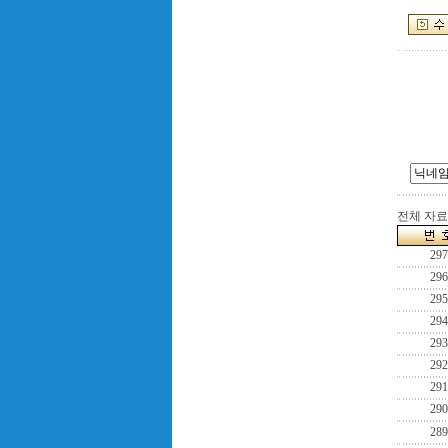
전체 자료수
297
296
295
294
293
292
291
290
289