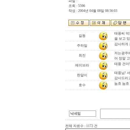
파일 :
조회 : 5596
작성 : 2004년 04월 08일 08:56:03
태풍씨 덕
길동
을 보고 
감사하게
주하일
저는광주에
최진
어 정말 
태풍 건아
에이브라
태풍님! 
한알이
감사드리고
늠흐 늠흐
호수
전체 자료수 : 1172 건