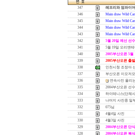
347
레프리와 엄파이
346
Main draw Wild Ca
345
Main draw Wild Ca
344
Main draw Wild Ca
343
Main draw Wild Car
342
5월 20일 예선 
341
5월 19일 오리엔테
340
2005부산오픈 5월
339
2005부산오픈 출
338
인천시청 조정아 
337
부산오픈 이모저
336
연속사진 올리는
335
2004부산오픈 선
334
하이테니스(단체사
333
나머지 사진중 일부.
332
075님
331
4월4일 사진
330
4월3일 사진
329
2004부산오픈 단
328
2004부산오픈 복