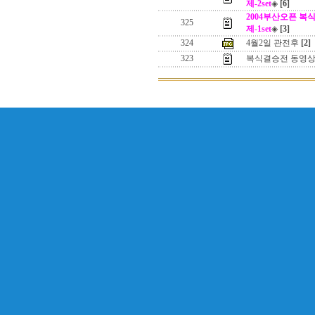
제-2set
◈
[6]
2004부산오픈 복식 결승
325
제-1set
◈
[3]
324
4월2일 관전후
[2]
323
복식결승전 동영상