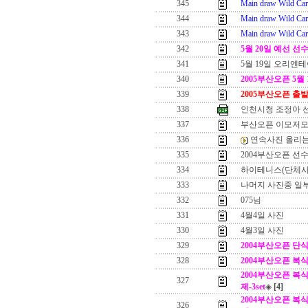
345
Main draw Wild Ca
344
Main draw Wild Ca
343
Main draw Wild Car
342
5월 20일 예선 
341
5월 19일 오리엔테
340
2005부산오픈 5월
339
2005부산오픈 출
338
인천시청 조정아 
337
부산오픈 이모저
336
연속사진 올리는
335
2004부산오픈 선
334
하이테니스(단체사
333
나머지 사진중 일부.
332
075님
331
4월4일 사진
330
4월3일 사진
329
2004부산오픈 단
328
2004부산오픈 복
2004부산오픈 복식 결승
327
제-3set
◈
[4]
2004부산오픈 복식 결승
326