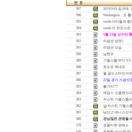
397
파마머리 임규태..
396
Washington....도 활
395
soeda 아이들과 함께
394
soeda 의 천진스런
393
5월 23일 선수단 
392
리셉션 장면2
391
리셉션 모습
390
남현우
389
기멜스톱/무디 VS
388
토도르 에네프
387
폴 골드스타인/이
386
22일 경기 스냅샷
[
385
볼거리???
384
제임스 오클랜드(Jame
383
저스틴 기멜스톱(Justi
382
저스틴 기멜스톱(Jus
381
남산고 테니스선
380
관심많은 관중들-
379
경품티켓 판매소
378
주목할 선수(한국)