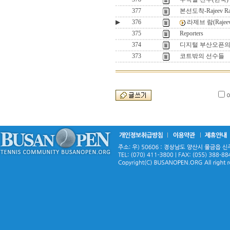
377
본선도착-Rajeev R
▶
376
라제브 람(Rajeev
375
Reporters
374
디지털 부산오픈의
373
코트밖의 선수들