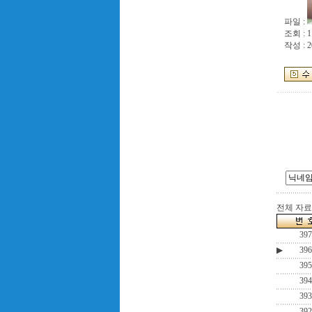
파일 :
조회 : 1
작성 : 2
전체 자료수
397
▶
396
395
394
393
392