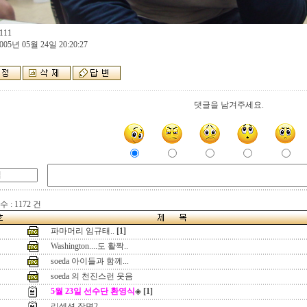
111
005년 05월 24일 20:20:27
댓글을 남겨주세요.
 : 1172 건
파마머리 임규태..
[1]
Washington....도 활짝..
soeda 아이들과 함께...
soeda 의 천진스런 웃음
5월 23일 선수단 환영식
◈
[1]
리셉션 장면2