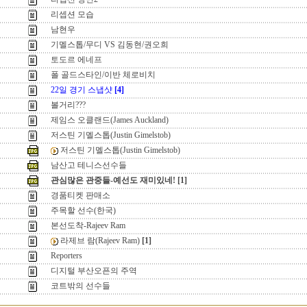
리셉션 모습
남현우
기멜스톱/무디 VS 김동현/권오희
토도르 에네프
폴 골드스타인/이반 체로비치
22일 경기 스냅샷
[4]
볼거리???
제임스 오클랜드(James Auckland)
저스틴 기멜스톱(Justin Gimelstob)
저스틴 기멜스톱(Justin Gimelstob)
남산고 테니스선수들
관심많은 관중들-예선도 재미있네!
[1]
경품티켓 판매소
주목할 선수(한국)
본선도착-Rajeev Ram
라제브 람(Rajeev Ram)
[1]
Reporters
디지털 부산오픈의 주역
코트밖의 선수들