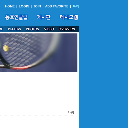
HOME
|
LOGIN
|
JOIN
|
ADD FAVORITE
|
쪽지
사랑