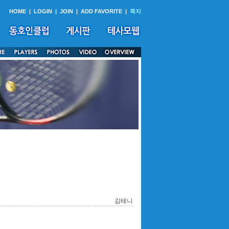
HOME
|
LOGIN
|
JOIN
|
ADD FAVORITE
|
쪽지
김테니