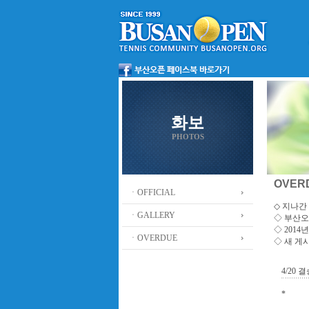
화보
PHOTOS
OVER
ㆍOFFICIAL
◇ 지나간 
ㆍGALLERY
◇
부산오
◇ 201
ㆍOVERDUE
◇ 새 게
4/20
*