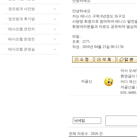
안녕하세요
ㆍ정모벙개 사진방
안녕하세요
저는 테니스 구력 8년정도 되구요
ㆍ정모벙개 후기방
사랑방 회원으로 참여하여 테니스 발전을
회원여러분들과 자료도 공유하며 열심히 
ㆍ테사모웹 큰잔치
파일 :
ㆍ테사모웹 운영진
조회 : 2175
작성 : 2010년 04월 21일 00:12:56
ㆍ테사모웹 운영실
어서 오세
환영글이 
자굴산
어디 계신
자굴산을 
010--6600
전체 자료수 : 2626 건