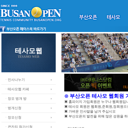
테사모웹
TESAMO WEB
ㆍ인사나누기
ㆍ테사모웹 카페
⊙ 부산오픈 테사모 웹회원
ㆍ정모 벙개 방
▣ 홈피이지 가입회원은 누구나 웹회원입
▣ 테사모 회원은 웹회원,준회원,정회원
ㆍ벙개신청
▣ 가벼운 인사말을 남겨 주십시오
▣ 부산오픈의 발전을 위해 많은 성원을 
ㆍ정모신청
ㆍ큰잔치 참가신청