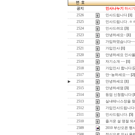
공지
인사나누기
하시기 
2526
인사드립니다
[1]
2525
인사드립니다 .ㅎ
2524
인사드려요
[3]
2523
안녕하세요~
[1]
2522
가입하였습니다~~
2521
가입인사
[1]
2520
안녕하세요 인사올
2519
자기소개 ~~
[1]
2518
가입인사 합니다
[
2517
안~뇽하세요~~
[2]
▶
2516
안녕하세요
[1]
2515
안녕하세염
[3]
2514
등업 신청합니다
[
2513
실내테니스장을 찾
2512
가입인사드립니다
2511
인사드립니다.
[5]
2510
즐거운 설 명절 되세요 
2509
2010 부산오픈 
2508
정식으로 인사 올