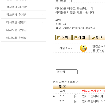
인사드립니다
ㆍ정모벙개 사진방
테니스를 배우고 있는중입니다
여러분들의 많은 지도 바랍니다
ㆍ정모벙개 후기방
파일 :
ㆍ테사모웹 큰잔치
조회 : 2591
작성 : 2010년 07월 02일 20:53:23
ㆍ테사모웹 운영진
ㆍ테사모웹 운영실
반갑습니다
겨울소나기
인사가 넘
전체 자료수 : 2626 건
공지
인사나누기
하시기 
▶
2526
인사드립니다
[1]
2525
인사드립니다 .ㅎ