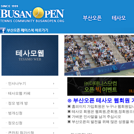
테사모웹
TESAMO WEB
ㆍ인사나누기
ㆍ테사모웹 카페
⊙ 부산오픈 테사모 웹회원
ㆍ정모 벙개 방
▣ 홈피이지 가입회원은 누구나 웹회원입
▣ 테사모 회원은 웹회원,준회원,정회원
ㆍ벙개신청
▣ 가벼운 인사말을 남겨 주십시오
▣ 부산오픈의 발전을 위해 많은 성원을 
ㆍ정모신청
ㆍ큰잔치 참가신청