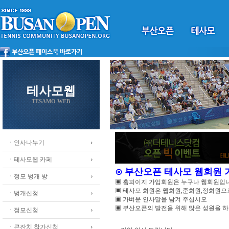
테사모웹
TESAMO WEB
ㆍ인사나누기
ㆍ테사모웹 카페
⊙ 부산오픈 테사모 웹회원
ㆍ정모 벙개 방
▣ 홈피이지 가입회원은 누구나 웹회원입
▣ 테사모 회원은 웹회원,준회원,정회원
ㆍ벙개신청
▣ 가벼운 인사말을 남겨 주십시오
▣ 부산오픈의 발전을 위해 많은 성원을 
ㆍ정모신청
ㆍ큰잔치 참가신청