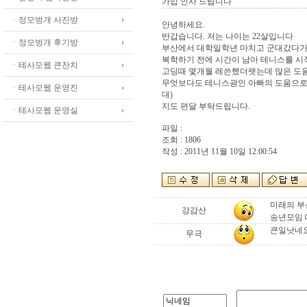
가입 인사 드립니다
ㆍ정모벙개 사진방
안녕하세요.
반갑습니다. 저는 나이는 22살입니다
ㆍ정모벙개 후기방
부산에서 대학일학년 마치고 군대갔다가
복학하기 전에 시간이 남아 테니스를 시
ㆍ테사모웹 큰잔치
고딩때 몇개월 레쓴했더랫는데 많은 도움
무엇보다도 테니스광인 아빠의 도움으로 
ㆍ테사모웹 운영진
대)
지도 편달 부탁드립니다.
ㆍ테사모웹 운영실
파일 :
조회 : 1806
작성 : 2011년 11월 10일 12:00:54
미래의 부
강감산
송년모임 
큰일낫네요
무극