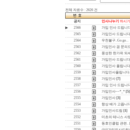
전체 자료수 : 2626 건
공지
인사나누기
하시기 
▶
2566
가입 인사 드립니
2565
가입인사 드립니다
2564
우천불구..Go.go...
2563
가입인사 겸 문의
2562
풍성한 한가위 되세요
2561
가입인사 드립니
2560
가입인사 올립니다
2559
가입인사올립니다
2558
가입인사
[7]
2557
가입 인사 드립니
2556
가입인사~~*_*
[5]
2555
가입인사
[3]
2554
항상 배가 고픕니다
2553
가입인사드림
[1]
2552
미초의 테니스 사랑
2551
동호인클럽 관련..
2550
@@가입인사드립