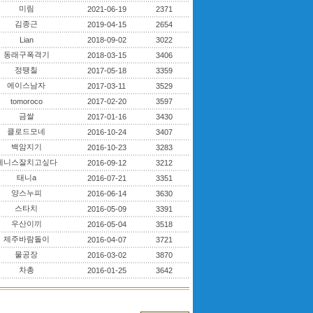
미림
2021-06-19
2371
김종근
2019-04-15
2654
Lian
2018-09-02
3022
동래구폭격기
2018-03-15
3406
정땡칠
2017-05-18
3359
에이스남자
2017-03-11
3529
tomoroco
2017-02-20
3597
금쌀
2017-01-16
3430
클로드모네
2016-10-24
3407
백암지기
2016-10-23
3283
테니스잘치고싶다
2016-09-12
3212
태니a
2016-07-21
3351
양스누피
2016-06-14
3630
스타치
2016-05-09
3391
우산이끼
2016-05-04
3518
제주바람돌이
2016-04-07
3721
물공장
2016-03-02
3870
차총
2016-01-25
3642