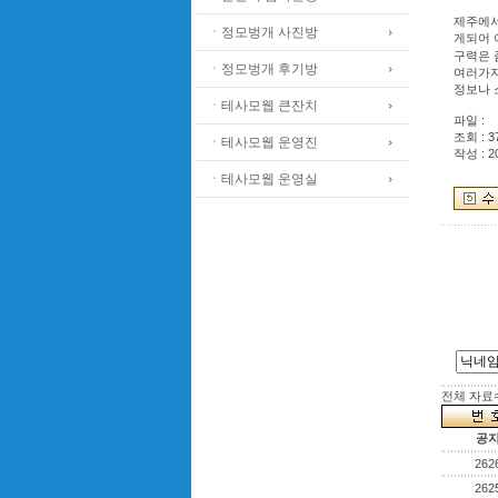
제주에서
ㆍ정모벙개 사진방
게되어 
구력은 
ㆍ정모벙개 후기방
여러가지
정보나 
ㆍ테사모웹 큰잔치
파일 :
조회 : 3
ㆍ테사모웹 운영진
작성 : 2
ㆍ테사모웹 운영실
전체 자료수 
공
262
262