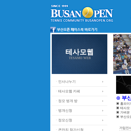
테사모웹
TESAMO WEB
ㆍ인사나누기
ㆍ테사모웹 카페
⊙ 부
ㆍ정모 벙개 방
▣ 홈피이
▣ 테사모
ㆍ벙개신청
▣ 가벼운
▣ 부산오
ㆍ정모신청
가입인
ㆍ큰잔치 참가신청