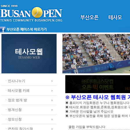
테사모웹
TESAMO WEB
ㆍ인사나누기
ㆍ테사모웹 카페
⊙ 부산오픈 테사모 웹회원
ㆍ정모 벙개 방
▣ 홈피이지 가입회원은 누구나 웹회원입니다
▣ 테사모 회원은 웹회원,준회원,정회원으로
ㆍ벙개신청
▣ 가벼운 인사말을 남겨 주십시오
▣ 부산오픈의 발전을 위해 많은 성원을 하여
ㆍ정모신청
클럽 가입을 부탁드립니다
ㆍ큰잔치 참가신청