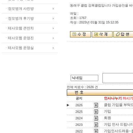
동래구 클럽 강목클럽입니다 가입승인을 바
ㆍ정모벙개 사진방
파일 :
조회 : 1767
ㆍ정모벙개 후기방
작성 : 2023년 01월 31일 15:12:35
ㆍ테사모웹 큰잔치
ㆍ테사모웹 운영진
ㆍ테사모웹 운영실
전체 자료수 : 2626 건
인사나누기
하시기 
공지
클럽 가입을 부탁
▶
2626
가입
2625
회원
2624
가입 인사 드립니다
2623
가입인사드려용~
2622