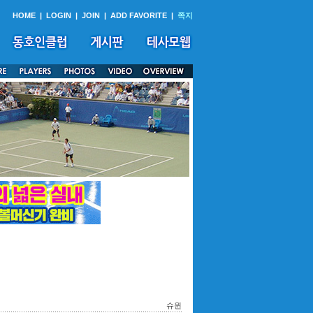
HOME
|
LOGIN
|
JOIN
|
ADD FAVORITE
|
쪽지
슈윈