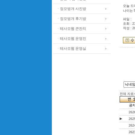
오늘 드
ㆍ정모벙개 사진방
나이는 
ㆍ정모벙개 후기방
파일 :
조회 : 2
작성 : 2
ㆍ테사모웹 큰잔치
ㆍ테사모웹 운영진
ㆍ테사모웹 운영실
전체 자료수 
공
262
▶
262
262
262