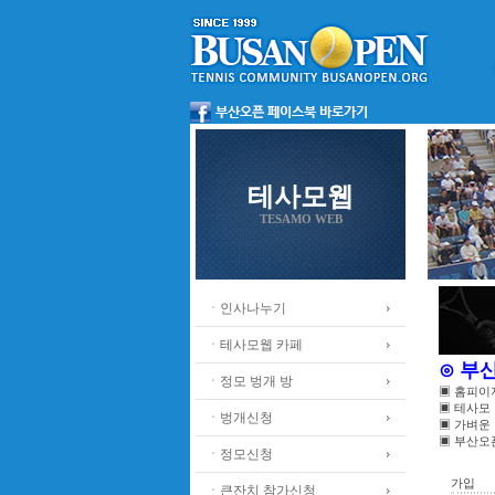
테사모웹
TESAMO WEB
ㆍ인사나누기
ㆍ테사모웹 카페
⊙ 부
ㆍ정모 벙개 방
▣ 홈피이
▣ 테사모
ㆍ벙개신청
▣ 가벼운
▣ 부산오
ㆍ정모신청
가입
ㆍ큰잔치 참가신청