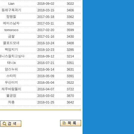
Lian
2018-09-02
3022
동래구폭격기
2018-03-15
3406
정땡칠
2017-05-18
3362
에이스남자
2017-03-11
3529
tomoroco
2017-02-20
3599
금쌀
2017-01-16
3430
클로드모네
2016-10-24
3408
백암지기
2016-10-23
3285
테니스잘치고싶다
2016-09-12
3214
태니a
2016-07-21
3351
양스누피
2016-06-14
3631
스타치
2016-05-09
3391
우산이끼
2016-05-04
3522
제주바람돌이
2016-04-07
3722
물공장
2016-03-02
3870
차총
2016-01-25
3642