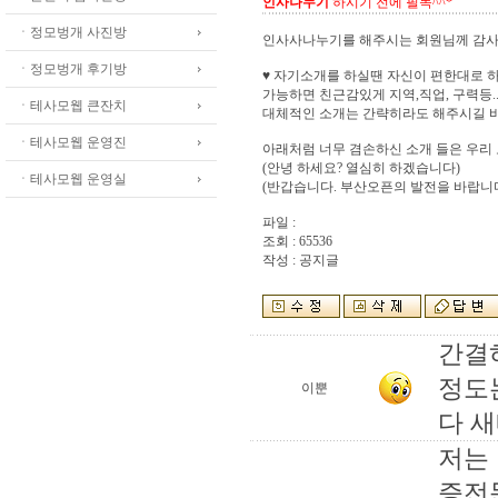
인사나누기
하시기 전에 필독^^*
ㆍ정모벙개 사진방
인사사나누기를 해주시는 회원님께 감사
ㆍ정모벙개 후기방
♥ 자기소개를 하실땐 자신이 편한대로 
가능하면 친근감있게 지역,직업, 구력등...
ㆍ테사모웹 큰잔치
대체적인 소개는 간략히라도 해주시길 바
ㆍ테사모웹 운영진
아래처럼 너무 겸손하신 소개 들은 우리 
(안녕 하세요? 열심히 하겠습니다)
ㆍ테사모웹 운영실
(반갑습니다. 부산오픈의 발전을 바랍니
파일 :
조회 : 65536
작성 : 공지글
간결
정도
이뿐
다 새
저는
증전