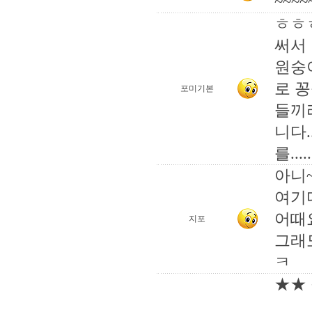
~~~~
ㅎㅎ
써서
원숭
로 
포미기본
들끼
니다.
를.....
아니~
여기
어때
지포
그래
ㅋ
★★ 