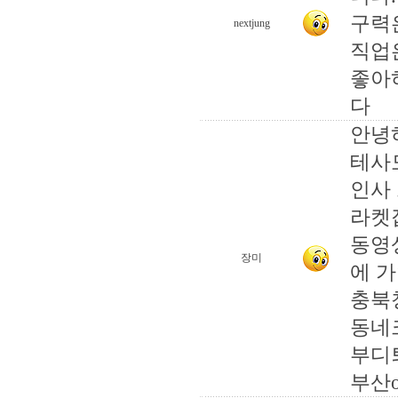
구력
nextjung
직업
좋아
다
안녕
테사
인사
라켓
동영
장미
에 
충북
동네크
부디
부산