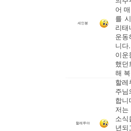
의주
어 
를 
세인봉
리태
운동
니다
이운
했던
해 
할레루
주님
합니
저는
소식
할레루야
년되