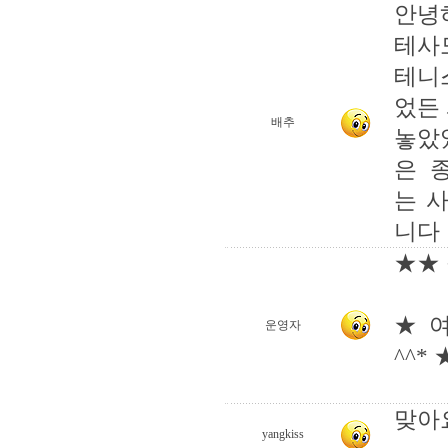
안녕
테사
테니
었든
배추
놓았
은 
는 
니다
★★ 
★ 
운영자
^^* 
맞아요
yangkiss