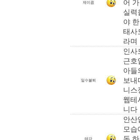
어 
제이콥
실력
야 한
태사
라며
인사
근호
아들
보내
일수불퇴
니스
웹테
니다
안산
모습
동 
테강