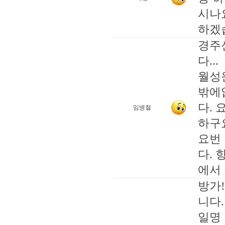
시나
하겠
경주
다...
월성
밖에
다.
임병철
하구
요번
다.
에서
방가
니다
일명