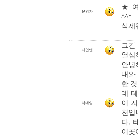
★ 
운영자
^^*
삭제
그간
래인맨
열심
안녕
내와
한 
데 
이 
닉네임
천입
다.
이곳