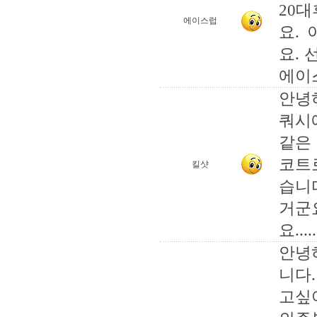
20
에이스럽
요.
요. 
에이
안녕
쿼시
같은
코트
킬샷
습니
거군
요.....
안녕
니다.
고싶