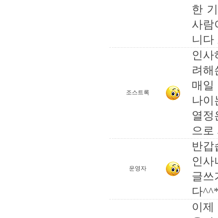
한 
사람
니다
인사
려해
매일
조스트록
나이
열정
으로
반갑
인사
운영자
글쓰
다^^
이제