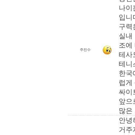
나이
입니
구력
실내
조에
주진수
테사
테니
한국
럽게
싸이
앞으
많은
안녕
거주지