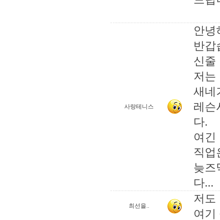
안녕하
반갑
신줄
저는
새네
레슨
사랑테니스
다.
여긴
직업
늦즈
다...
저도
최선을..
여기