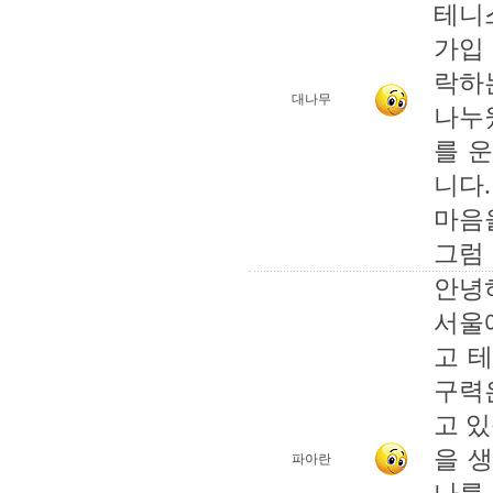
테니
가입
락하
대나무
나누웠
를 
니다.
마음
그럼 
안녕
서울
고 
구력
고 
을 
파아란