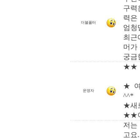
구력
력은
더블폴터
엄청
최근
머가
궁금
★★ 
★ 
운영자
^^*
★새
★★
저는
고요.