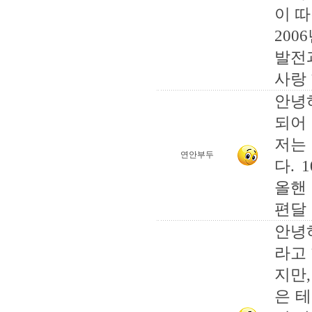
이 
200
발전과
사랑
안녕
되어
저는
연안부두
다.
올핸
편달
안녕
라고
지만
은 