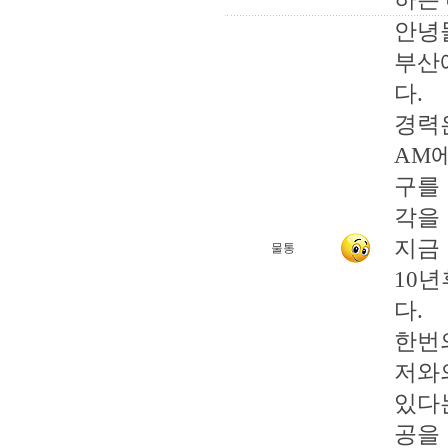
안녕
부산
다.
경력
AM
구를
각을
지금
물통
10
다.
한번
저와
있다
공을