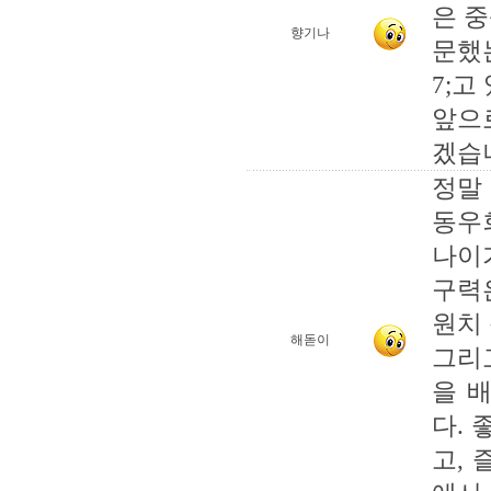
은 
향기나
문했
7;고
앞으
겠습
정말
동우
나이
구력
원치
해돋이
그리
을 
다. 
고, 