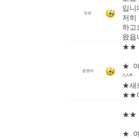
입니
눈보
저히
하고
왔읍
★★ 
★ 
운영자
^^*
★새
★★
★★ 
★ 