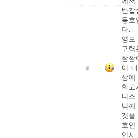
에서
반갑
동호
다.
영도
구력은
짬짬
이 
벌
상에
합고
니스
님께
것을
호인
인사