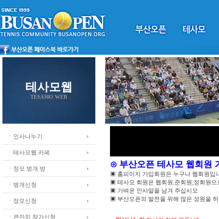
테사모웹
TESAMO WEB
ㆍ인사나누기
ㆍ테사모웹 카페
⊙ 부산오픈 테사모 웹회원
ㆍ정모 벙개 방
▣ 홈피이지 가입회원은 누구나 웹회원입
▣ 테사모 회원은 웹회원,준회원,정회원
ㆍ벙개신청
▣ 가벼운 인사말을 남겨 주십시오
▣ 부산오픈의 발전을 위해 많은 성원을 
ㆍ정모신청
ㆍ큰잔치 참가신청