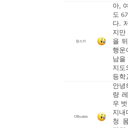
아, 
도 
다.
지만
을 
장스키
행운
남을
지도
등학
안녕
량 
우 
지내
OBscabin
청 