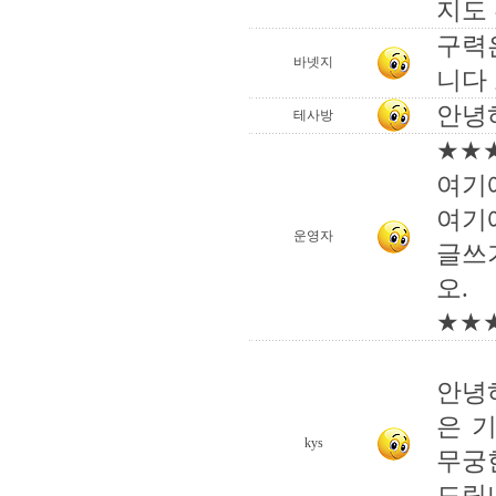
지도
구력
바넷지
니다
안녕
테사방
★★
여기
여기
운영자
글쓰
오.
★★
안녕
은 
kys
무궁
드립