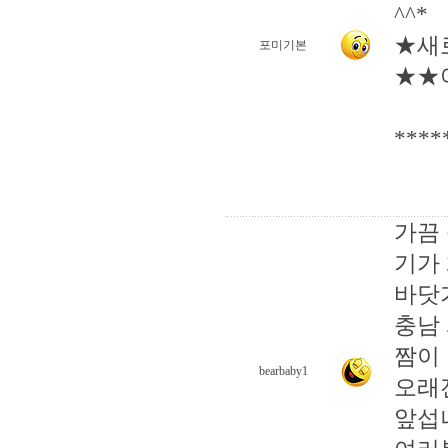
^^*
★새
포미기본
★★
***
가끔
기가 
바닷
충남
짬이 
bearbaby1
오래
앞섭