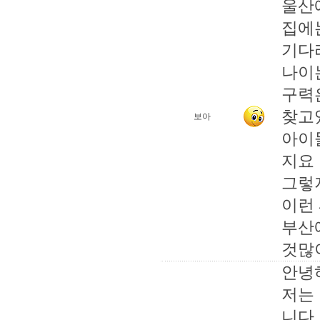
울산
집에
기다
나이
구력
찾고
보아
아이
지요
그렇
이런
부산
것많
안녕
저는
니다.