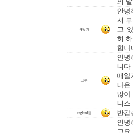
의 
안녕
서 
고 
바닷가
히 
합니
안녕
니다
매일
고수
나은
많이
니스
반갑
england권
안녕
고요