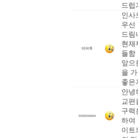
드럽게
인사
우선
드림
현재
테락후
들함
앞으
을 
좋은
안녕
교편
구력은
tennismania
하여
이트