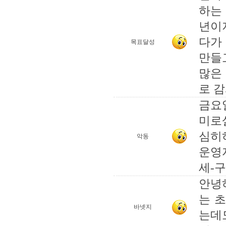
하는
년이
다가
목표달성
만들
많은
로 
금요
미로
심히
악동
운영
세-구
안녕
는 
바넷지
는데