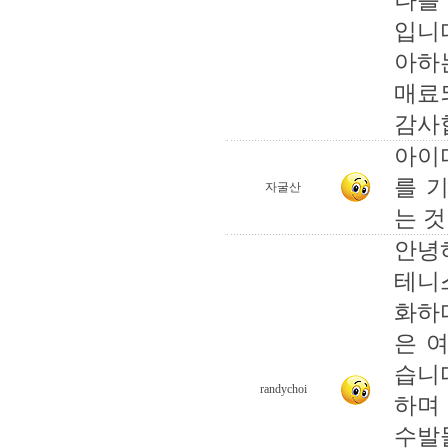
나를
입니
아하
매료
감사
아이
를 
자굴산
는 
안녕
테니스
화하
은 
습니
randychoi
하며
수발