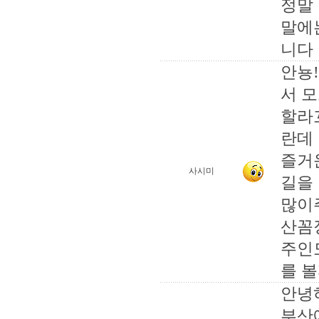
정말
말에
니다
안뇽
서 
할라
란데
즐거
사시미
길을
많이
산꼼
주인
를 
안녕
부산