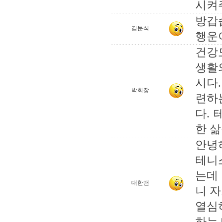
시켜
방갑
김문식
행운
건강
생활
시다
박회장
련하
다.
한 삶
안녕
테니
는데
대한맨
니 
열심
하는 