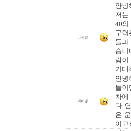
안녕
저는
40
구력
그사람
들과
습니
람이
기대
안녕
들이
차에
에에넹
다 
은 운
이고