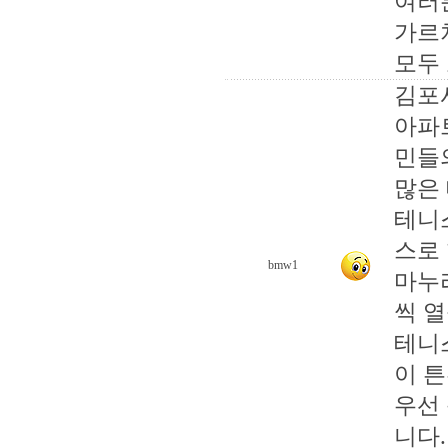
여러
가르
모두 
김포
아파
민들
많은
테니
스로
bmw1
마누
씩 열
테니
이 
우선
니다.